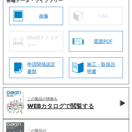
各種データ・ライブラリー
画像
CAD
BIM用テクスチ
図面PDF
ャー
申請関係認定
施工・取扱説
書類
明書
この製品の情報を
WEBカタログで
閲覧する
この製品の