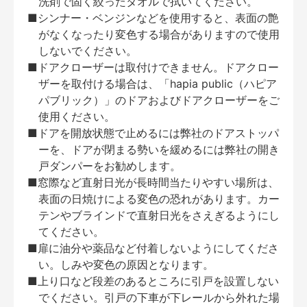
洗剤で固く絞ったタオルで拭いてください。
■シンナー・ベンジンなどを使用すると、表面の艶
がなくなったり変色する場合がありますので使用
しないでください。
■ドアクローザーは取付けできません。ドアクロー
ザーを取付ける場合は、「hapia public（ハピア
パブリック）」のドアおよびドアクローザーをご
使用ください。
■ドアを開放状態で止めるには弊社のドアストッパ
ーを、ドアが閉まる勢いを緩めるには弊社の開き
戸ダンパーをお勧めします。
■窓際など直射日光が長時間当たりやすい場所は、
表面の日焼けによる変色の恐れがあります。カー
テンやブラインドで直射日光をさえぎるようにし
てください。
■扉に油分や薬品など付着しないようにしてくださ
い。しみや変色の原因となります。
■上り口など段差のあるところに引戸を設置しない
でください。引戸の下車が下レールから外れた場