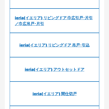
ieria(イエリア) リビングドア 巾広引戸･片引
／巾広吊戸･片引
ieria(イエリア) リビングドア 吊戸･引込
ieria(イエリア) アウトセットドア
ieria(イエリア) 間仕切戸