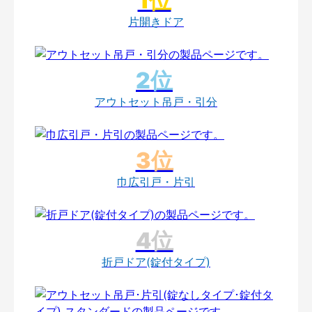
片開きドア
アウトセット吊戸・引分
巾広引戸・片引
折戸ドア(錠付タイプ)