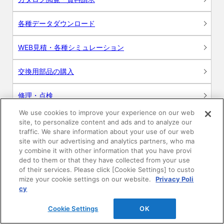
各種データダウンロード
WEB見積・各種シミュレーション
交換用部品の購入
修理・点検
We use cookies to improve your experience on our web
お問い合わせ
site, to personalize content and ads and to analyze our
traffic. We share information about your use of our web
ログイン
site with our advertising and analytics partners, who ma
y combine it with other information that you have provi
ded to them or that they have collected from your use
建築・設計関係者様向けサイト
of their services. Please click [Cookie Settings] to custo
mize your cookie settings on our website.
Privacy Poli
ユーザー登録サービス
cy
Cookie Settings
OK
WEB見積システム