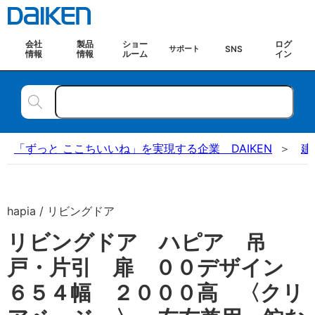
会社
製品
ショー
ログ
SNS
サポート
情報
情報
ルーム
イン
「ずっと ここちいいね」を実現する企業 DAIKEN
建
hapia / リビングドア
リビングドア ハピア 吊
戸・片引 扉 ００デザイン
６５４幅 ２０００高 〈クリ