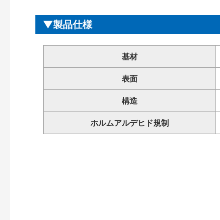
製品仕様
基材
表面
構造
ホルムアルデヒド規制