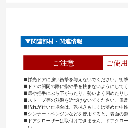
関連部材・関連情報
ご注意
ご使
■採光ドアに強い衝撃を与えないでください。衝
■ドアの開閉の際に指や手を挟まないようにして
■扉や把手にぶら下がったり、勢いよく閉めたり
■ストーブ等の熱源を近づけないでください。扉
■汚れが付いた場合は、乾拭きもしくは薄めた中
■シンナー・ベンジンなどを使用すると、表面の
■ドアクローザーは取付けできません。ドアクローザー
い。