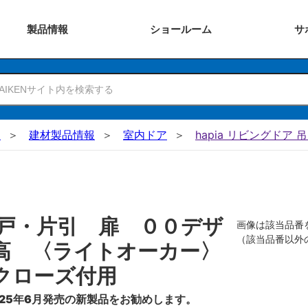
製品
情報
ショー
ルーム
サ
N
建材製品情報
室内ドア
hapia リビングドア 
戸・片引 扉 ００デザ
画像は該当品番
（該当品番以外
高 〈ライトオーカー〉
クローズ付用
25年6月発売の新製品をお勧めします。