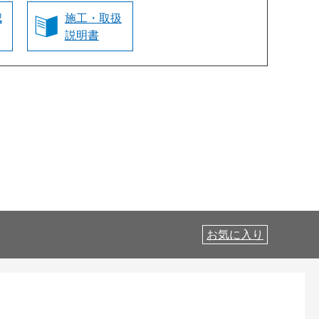
認
施工・取扱
説明書
お気に入り