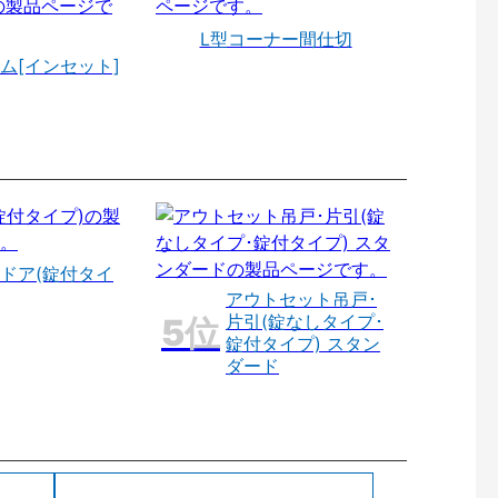
L型コーナー間仕切
ム[インセット]
ドア(錠付タイ
アウトセット吊戸･
片引(錠なしタイプ･
錠付タイプ) スタン
ダード