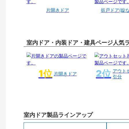
片開きドア
折戸ドア(錠
室内ドア・内装ドア・建具ページ人気
アウト
片開きドア
引分
室内ドア製品ラインアップ