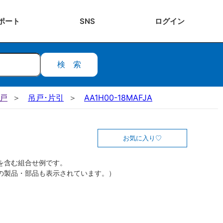
ポート
SNS
ログ
イン
検索
吊戸
吊戸･片引
AA1H00-18MAFJA
お気に入り
を含む組合せ例です。
の製品・部品も表示されています。）