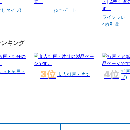
なしタイプ)
ねこゲート
ラインフレー
4枚引違
ランキング
セット吊戸・
折戸
巾広引戸・片引
プ)