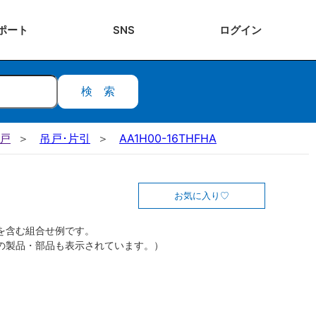
ポート
SNS
ログ
イン
検索
吊戸
吊戸･片引
AA1H00-16THFHA
お気に入り
を含む組合せ例です。
の製品・部品も表示されています。）