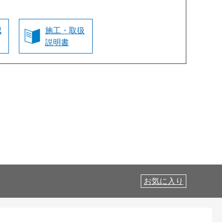
認
施工・取扱
説明書
お気に入り