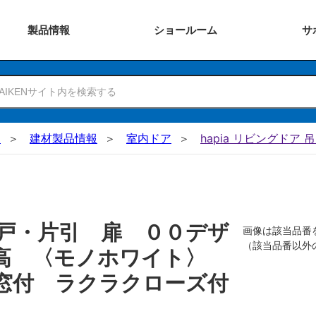
製品
情報
ショー
ルーム
サ
N
建材製品情報
室内ドア
hapia リビングドア 
戸・片引 扉 ００デザ
画像は該当品番
（該当品番以外
０高 〈モノホワイト〉
窓付 ラクラクローズ付