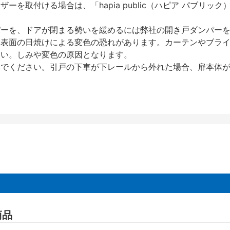
を取付ける場合は、「hapia public（ハピア パブリ
パーを、ドアが閉まる勢いを緩めるには弊社の開き戸ダンパー
、表面の日焼けによる変色の恐れがあります。カーテンやブラ
さい。しみや変色の原因となります。
いでください。引戸の下車が下レールから外れた場合、扉本体
商品