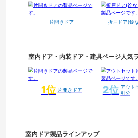
片開きドア
折戸ドア(錠
室内ドア・内装ドア・建具ページ人気
アウト
片開きドア
引分
室内ドア製品ラインアップ