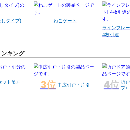
なしタイプ)
ねこゲート
ラインフレー
4枚引違
ランキング
セット吊戸・
折戸
巾広引戸・片引
プ)