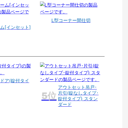
L型コーナー間仕切
ム[インセット]
ドア(錠付タイ
アウトセット吊戸･
片引(錠なしタイプ･
錠付タイプ) スタン
ダード