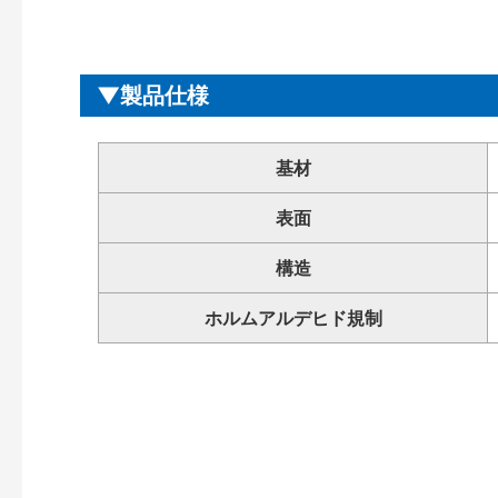
製品仕様
基材
表面
構造
ホルムアルデヒド規制