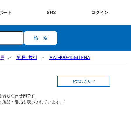
ポート
SNS
ログ
イン
検索
吊戸
吊戸･片引
AA1H00-15MTFNA
お気に入り
を含む組合せ例です。
の製品・部品も表示されています。）