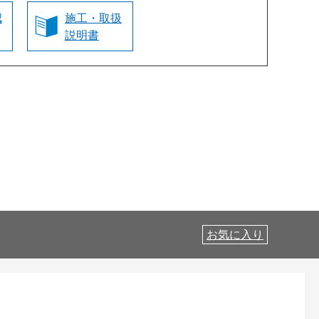
認
施工・取扱
説明書
お気に入り