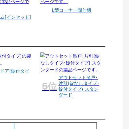
L型コーナー間仕切
ム[インセット]
ドア(錠付タイ
アウトセット吊戸･
片引(錠なしタイプ･
錠付タイプ) スタン
ダード