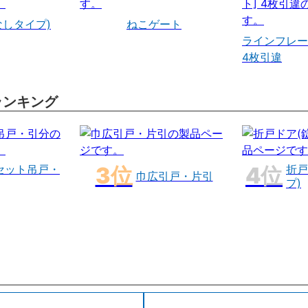
なしタイプ)
ねこゲート
ラインフレー
4枚引違
ランキング
セット吊戸・
折戸
巾広引戸・片引
プ)