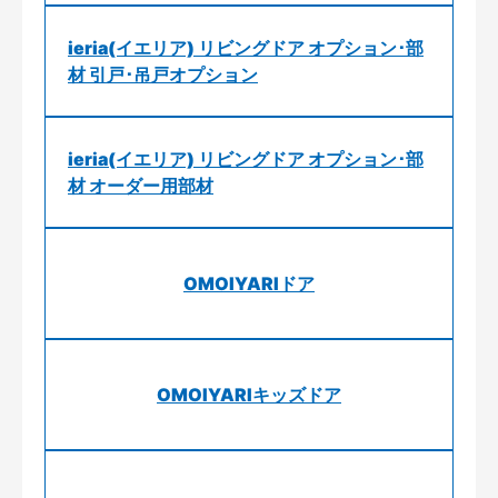
ieria(イエリア) リビングドア オプション･部
材 引戸･吊戸オプション
ieria(イエリア) リビングドア オプション･部
材 オーダー用部材
OMOIYARIドア
OMOIYARIキッズドア