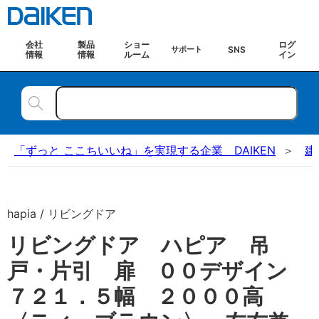
会社
製品
ショー
ログ
SNS
サポート
情報
情報
ルーム
イン
「ずっと ここちいいね」を実現する企業 DAIKEN
建
hapia / リビングドア
リビングドア ハピア 吊
戸・片引 扉 ００デザイン
７２１．５幅 ２０００高