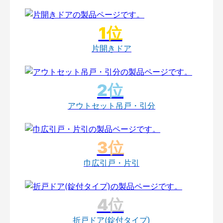
片開きドア
アウトセット吊戸・引分
巾広引戸・片引
折戸ドア(錠付タイプ)