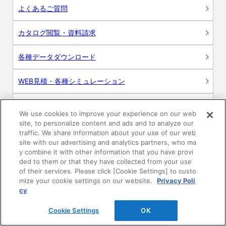
よくあるご質問
カタログ閲覧・資料請求
各種データダウンロード
WEB見積・各種シミュレーション
交換用部品の購入
We use cookies to improve your experience on our web
site, to personalize content and ads and to analyze our
修理・点検
traffic. We share information about your use of our web
site with our advertising and analytics partners, who ma
y combine it with other information that you have provi
お問い合わせ
ded to them or that they have collected from your use
of their services. Please click [Cookie Settings] to custo
ログイン
mize your cookie settings on our website.
Privacy Poli
cy
建築・設計関係者様向けサイト
Cookie Settings
OK
ユーザー登録サービス