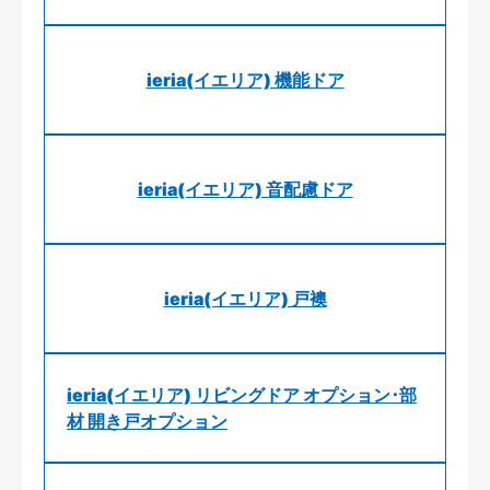
ieria(イエリア) 機能ドア
ieria(イエリア) 音配慮ドア
ieria(イエリア) 戸襖
ieria(イエリア) リビングドア オプション･部
材 開き戸オプション