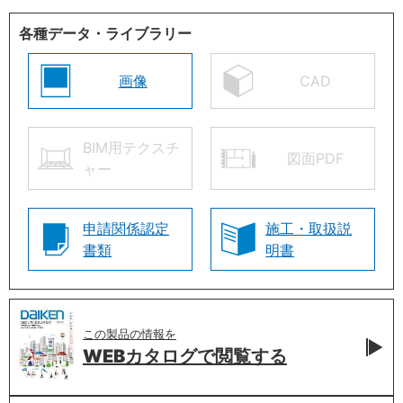
各種データ・ライブラリー
画像
CAD
BIM用テクスチ
図面PDF
ャー
申請関係認定
施工・取扱説
書類
明書
この製品の情報を
WEBカタログで
閲覧する