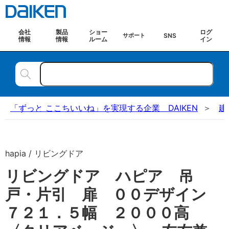
会社
製品
ショー
ログ
SNS
サポート
情報
情報
ルーム
イン
「ずっと ここちいいね」を実現する企業 DAIKEN
建
hapia / リビングドア
リビングドア ハピア 吊
戸・片引 扉 ００デザイン
７２１．５幅 ２０００高