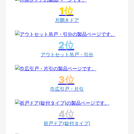
片開きドア
アウトセット吊戸・引分
巾広引戸・片引
折戸ドア(錠付タイプ)