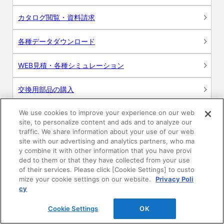
カタログ閲覧・資料請求
各種データダウンロード
WEB見積・各種シミュレーション
交換用部品の購入
We use cookies to improve your experience on our web
修理・点検
site, to personalize content and ads and to analyze our
traffic. We share information about your use of our web
お問い合わせ
site with our advertising and analytics partners, who ma
y combine it with other information that you have provi
ログイン
ded to them or that they have collected from your use
of their services. Please click [Cookie Settings] to custo
mize your cookie settings on our website.
Privacy Poli
建築・設計関係者様向けサイト
cy
ユーザー登録サービス
Cookie Settings
OK