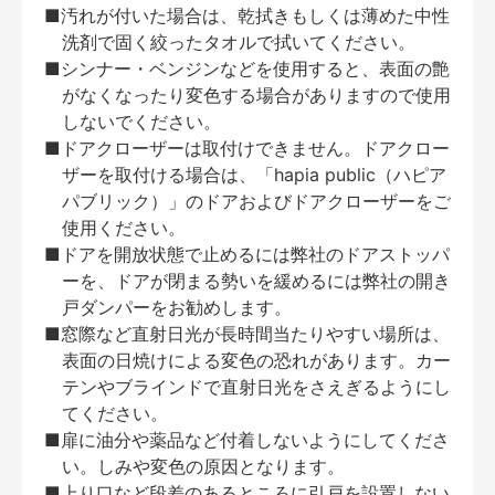
■汚れが付いた場合は、乾拭きもしくは薄めた中性
洗剤で固く絞ったタオルで拭いてください。
■シンナー・ベンジンなどを使用すると、表面の艶
がなくなったり変色する場合がありますので使用
しないでください。
■ドアクローザーは取付けできません。ドアクロー
ザーを取付ける場合は、「hapia public（ハピア
パブリック）」のドアおよびドアクローザーをご
使用ください。
■ドアを開放状態で止めるには弊社のドアストッパ
ーを、ドアが閉まる勢いを緩めるには弊社の開き
戸ダンパーをお勧めします。
■窓際など直射日光が長時間当たりやすい場所は、
表面の日焼けによる変色の恐れがあります。カー
テンやブラインドで直射日光をさえぎるようにし
てください。
■扉に油分や薬品など付着しないようにしてくださ
い。しみや変色の原因となります。
■上り口など段差のあるところに引戸を設置しない