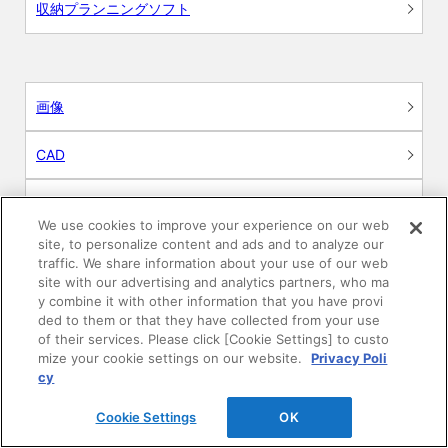
収納プランニングソフト
画像
CAD
BIM用テクスチャー
We use cookies to improve your experience on our web
site, to personalize content and ads and to analyze our
図面（PDF）
traffic. We share information about your use of our web
site with our advertising and analytics partners, who ma
申請関係認定書類
y combine it with other information that you have provi
ded to them or that they have collected from your use
of their services. Please click [Cookie Settings] to custo
施工・取扱説明書
mize your cookie settings on our website.
Privacy Poli
cy
動画
Cookie Settings
OK
シミュレーションツール