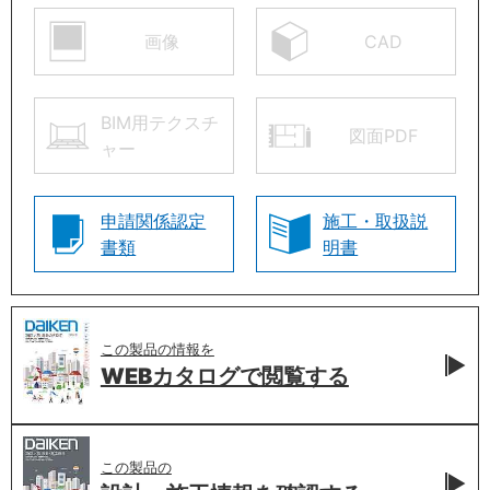
画像
CAD
BIM用テクスチ
図面PDF
ャー
申請関係認定
施工・取扱説
書類
明書
この製品の情報を
WEBカタログで
閲覧する
この製品の