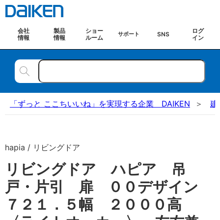
会社
製品
ショー
ログ
SNS
サポート
情報
情報
ルーム
イン
「ずっと ここちいいね」を実現する企業 DAIKEN
建
hapia / リビングドア
リビングドア ハピア 吊
戸・片引 扉 ００デザイン
７２１．５幅 ２０００高