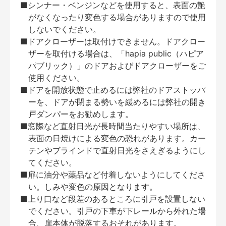
■シンナー・ベンジンなどを使用すると、表面の艶
がなくなったり変色する場合がありますので使用
しないでください。
■ドアクローザーは取付けできません。ドアクロー
ザーを取付ける場合は、「hapia public（ハピア
パブリック）」のドアおよびドアクローザーをご
使用ください。
■ドアを開放状態で止めるには弊社のドアストッパ
ーを、ドアが閉まる勢いを緩めるには弊社の開き
戸ダンパーをお勧めします。
■窓際など直射日光が長時間当たりやすい場所は、
表面の日焼けによる変色の恐れがあります。カー
テンやブラインドで直射日光をさえぎるようにし
てください。
■扉に油分や薬品など付着しないようにしてくださ
い。しみや変色の原因となります。
■上り口など段差のあるところに引戸を設置しない
でください。引戸の下車が下レールから外れた場
合、扉本体が脱落するおそれがあります。