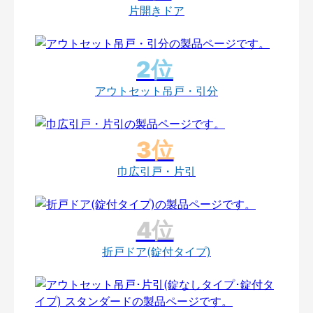
片開きドア
アウトセット吊戸・引分
巾広引戸・片引
折戸ドア(錠付タイプ)