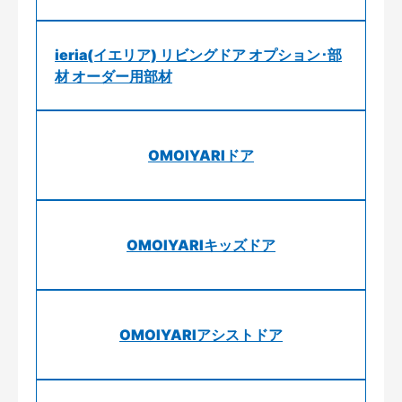
ieria(イエリア) リビングドア オプション･部
材 オーダー用部材
OMOIYARIドア
OMOIYARIキッズドア
OMOIYARIアシストドア