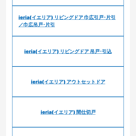
ieria(イエリア) リビングドア 巾広引戸･片引
／巾広吊戸･片引
ieria(イエリア) リビングドア 吊戸･引込
ieria(イエリア) アウトセットドア
ieria(イエリア) 間仕切戸