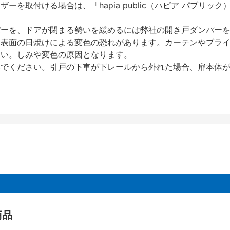
を取付ける場合は、「hapia public（ハピア パブリ
パーを、ドアが閉まる勢いを緩めるには弊社の開き戸ダンパー
、表面の日焼けによる変色の恐れがあります。カーテンやブラ
さい。しみや変色の原因となります。
いでください。引戸の下車が下レールから外れた場合、扉本体
商品