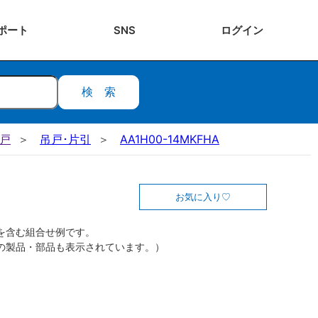
ポート
SNS
ログ
イン
検索
吊戸
吊戸･片引
AA1H00-14MKFHA
お気に入り
を含む組合せ例です。
の製品・部品も表示されています。）