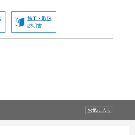
認
施工・取扱
説明書
お気に入り