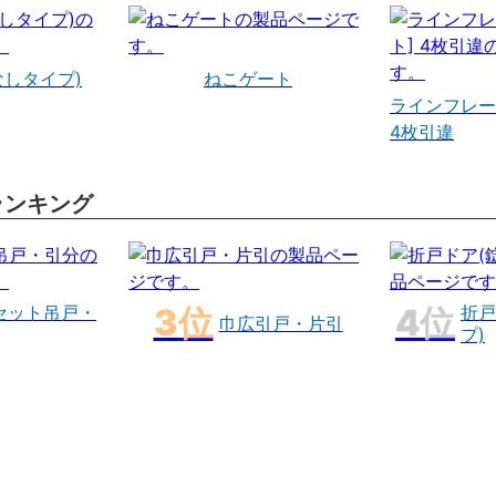
なしタイプ)
ねこゲート
ラインフレー
4枚引違
ランキング
セット吊戸・
折戸
巾広引戸・片引
プ)