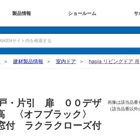
製品
情報
ショー
ルーム
サ
N
建材製品情報
室内ドア
hapia リビングドア 
戸・片引 扉 ００デザ
画像は該当品番
（該当品番以外
０高 〈オフブラック〉
窓付 ラクラクローズ付