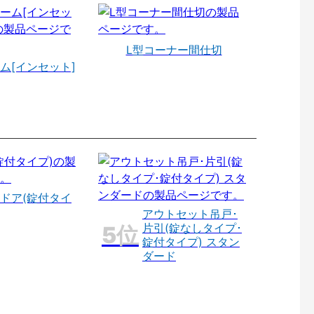
L型コーナー間仕切
ム[インセット]
ドア(錠付タイ
アウトセット吊戸･
片引(錠なしタイプ･
錠付タイプ) スタン
ダード