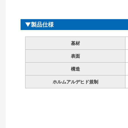
製品仕様
基材
表面
構造
ホルムアルデヒド規制