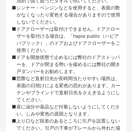
洗剤で固く絞ったタオルで拭いてください。
■シンナー・ベンジンなどを使用すると、表面の艶
がなくなったり変色する場合がありますので使用
しないでください。
■ドアクローザーは取付けできません。ドアクロー
ザーを取付ける場合は、「hapia public（ハピア
パブリック）」のドアおよびドアクローザーをご
使用ください。
■ドアを開放状態で止めるには弊社のドアストッパ
ーを、ドアが閉まる勢いを緩めるには弊社の開き
戸ダンパーをお勧めします。
■窓際など直射日光が長時間当たりやすい場所は、
表面の日焼けによる変色の恐れがあります。カー
テンやブラインドで直射日光をさえぎるようにし
てください。
■扉に油分や薬品など付着しないようにしてくださ
い。しみや変色の原因となります。
■上り口など段差のあるところに引戸を設置しない
でください。引戸の下車が下レールから外れた場