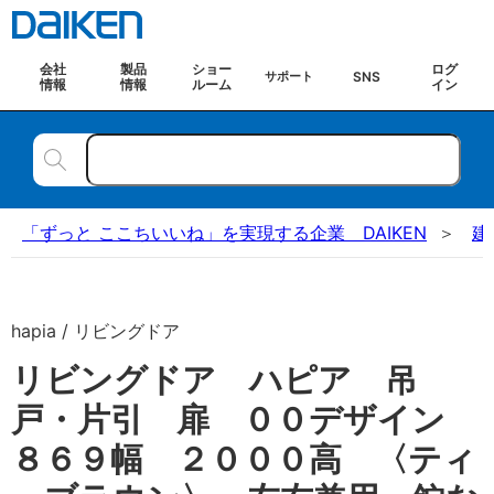
会社
製品
ショー
ログ
SNS
サポート
情報
情報
ルーム
イン
「ずっと ここちいいね」を実現する企業 DAIKEN
建
hapia / リビングドア
リビングドア ハピア 吊
戸・片引 扉 ００デザイン
８６９幅 ２０００高 〈ティ