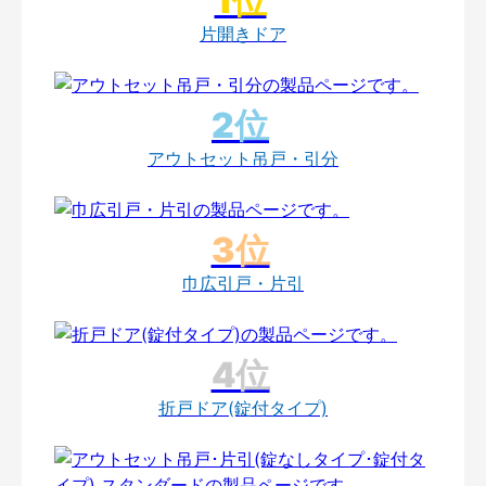
片開きドア
アウトセット吊戸・引分
巾広引戸・片引
折戸ドア(錠付タイプ)