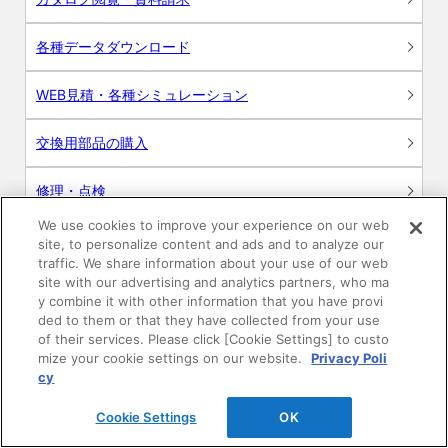
各種データダウンロード
WEB見積・各種シミュレーション
交換用部品の購入
修理・点検
We use cookies to improve your experience on our web
お問い合わせ
site, to personalize content and ads and to analyze our
traffic. We share information about your use of our web
ログイン
site with our advertising and analytics partners, who ma
y combine it with other information that you have provi
ded to them or that they have collected from your use
建築・設計関係者様向けサイト
of their services. Please click [Cookie Settings] to custo
mize your cookie settings on our website.
Privacy Poli
ユーザー登録サービス
cy
Cookie Settings
OK
WEB見積システム