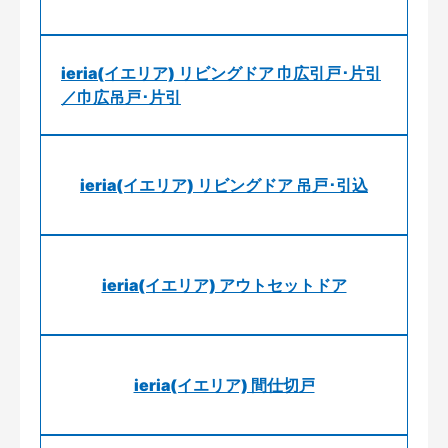
ieria(イエリア) リビングドア 巾広引戸･片引
／巾広吊戸･片引
ieria(イエリア) リビングドア 吊戸･引込
ieria(イエリア) アウトセットドア
ieria(イエリア) 間仕切戸