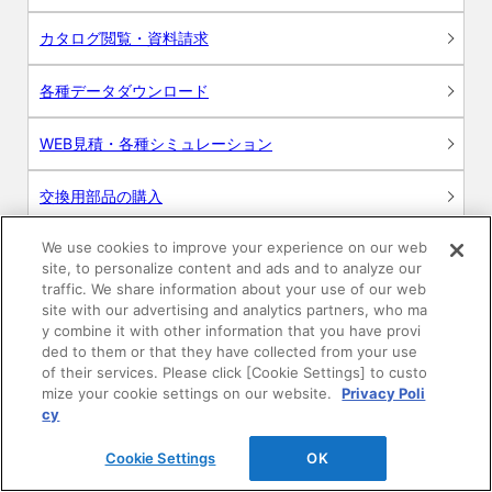
カタログ閲覧・資料請求
各種データダウンロード
WEB見積・各種シミュレーション
交換用部品の購入
We use cookies to improve your experience on our web
修理・点検
site, to personalize content and ads and to analyze our
traffic. We share information about your use of our web
お問い合わせ
site with our advertising and analytics partners, who ma
y combine it with other information that you have provi
ログイン
ded to them or that they have collected from your use
of their services. Please click [Cookie Settings] to custo
mize your cookie settings on our website.
Privacy Poli
建築・設計関係者様向けサイト
cy
ユーザー登録サービス
Cookie Settings
OK