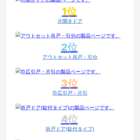
片開きドア
アウトセット吊戸・引分
巾広引戸・片引
折戸ドア(錠付タイプ)