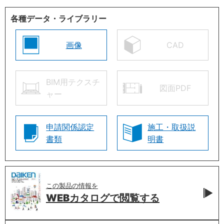
各種データ・ライブラリー
画像
CAD
BIM用テクスチ
図面PDF
ャー
申請関係認定
施工・取扱説
書類
明書
この製品の情報を
WEBカタログで
閲覧する