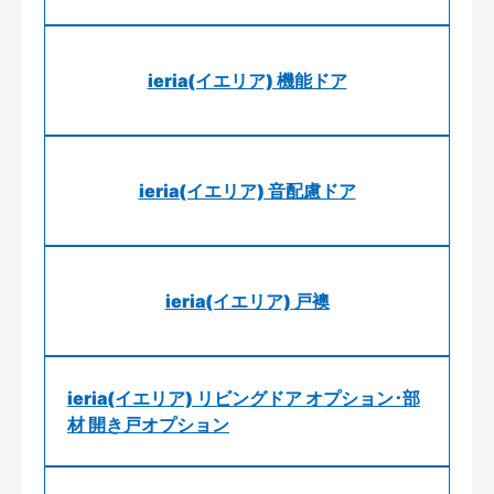
ieria(イエリア) 機能ドア
ieria(イエリア) 音配慮ドア
ieria(イエリア) 戸襖
ieria(イエリア) リビングドア オプション･部
材 開き戸オプション