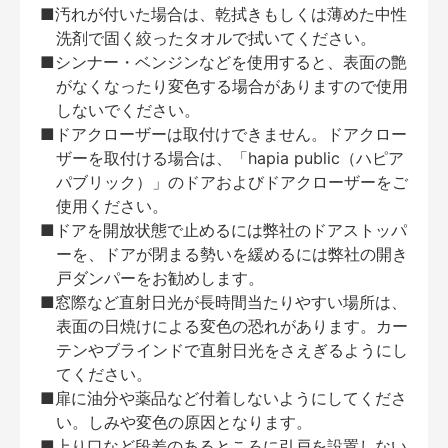
■汚れが付いた場合は、乾拭きもしくは薄めた中性
洗剤で固く絞ったタオルで拭いてください。
■シンナー・ベンジンなどを使用すると、表面の艶
がなくなったり変色する場合がありますので使用
しないでください。
■ドアクローザーは取付けできません。ドアクロー
ザーを取付ける場合は、「hapia public（ハピア
パブリック）」のドアおよびドアクローザーをご
使用ください。
■ドアを開放状態で止めるには弊社のドアストッパ
ーを、ドアが閉まる勢いを緩めるには弊社の開き
戸ダンパーをお勧めします。
■窓際など直射日光が長時間当たりやすい場所は、
表面の日焼けによる変色の恐れがあります。カー
テンやブラインドで直射日光をさえぎるようにし
てください。
■扉に油分や薬品など付着しないようにしてくださ
い。しみや変色の原因となります。
■上り口など段差のあるところに引戸を設置しない