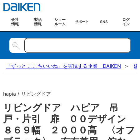
会社
製品
ショー
ログ
SNS
サポート
情報
情報
ルーム
イン
「ずっと ここちいいね」を実現する企業 DAIKEN
建
hapia / リビングドア
リビングドア ハピア 吊
戸・片引 扉 ００デザイン
８６９幅 ２０００高 〈オフ