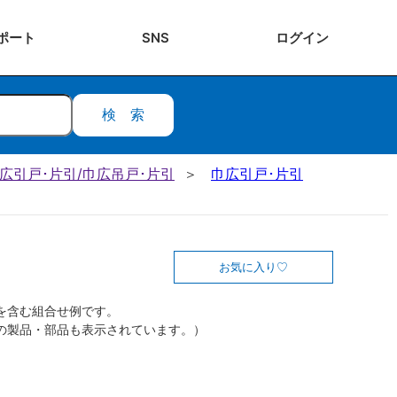
ポート
SNS
ログ
イン
検索
 巾広引戸･片引/巾広吊戸･片引
巾広引戸･片引
お気に入り
を含む組合せ例です。
の製品・部品も表示されています。）