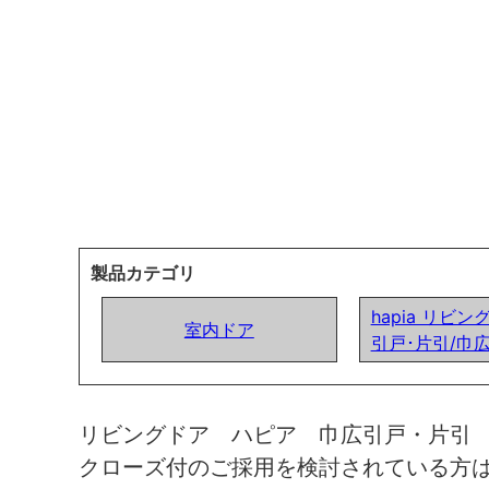
製品カテゴリ
hapia リビン
室内ドア
引戸･片引/巾
リビングドア ハピア 巾広引戸・片引
クローズ付のご採用を検討されている方