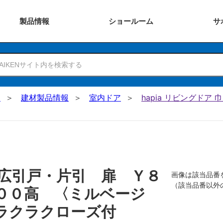
製品
情報
ショー
ルーム
サ
N
建材製品情報
室内ドア
hapia リビングドア
広引戸・片引 扉 Ｙ８
画像は該当品番
（該当品番以外
００高 〈ミルベージ
ラクラクローズ付