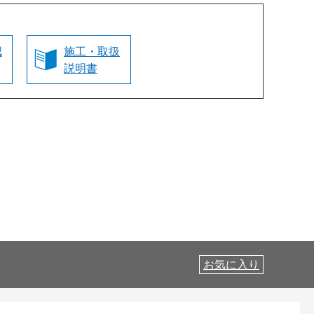
認
施工・取扱
説明書
お気に入り