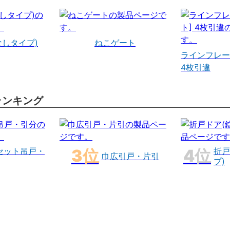
なしタイプ)
ねこゲート
ラインフレー
4枚引違
ランキング
セット吊戸・
折戸
巾広引戸・片引
プ)