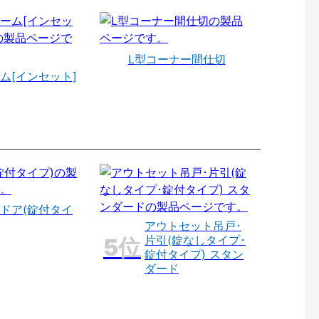
L型コーナー間仕切
ム[インセット]
ドア(錠付タイ
アウトセット吊戸･
片引(錠なしタイプ･
錠付タイプ) スタン
ダード