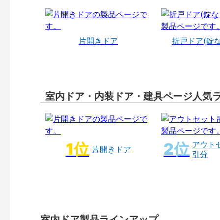
片開きドア
折戸ドア(錠
室内ドア・内装ドア・建具ページ人気
アウト
片開きドア
引分
室内ドア製品ラインアップ