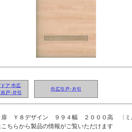
グドア 巾広
巾広引戸･片引
広吊戸･片引
 扉 Ｙ８デザイン ９９４幅 ２０００高 〈ミ
はこちらから製品の情報がご覧いただけます