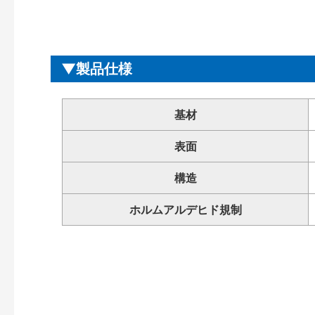
製品仕様
基材
表面
構造
ホルムアルデヒド規制