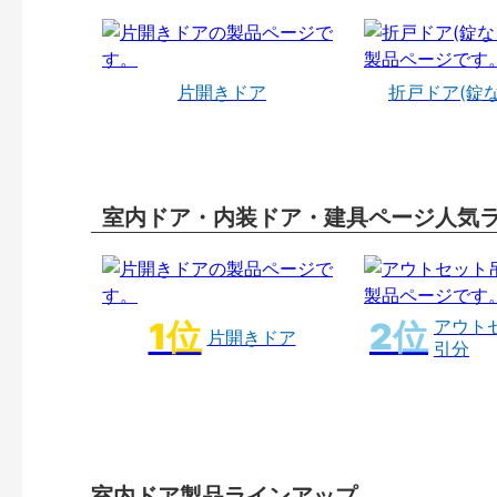
片開きドア
折戸ドア(錠
室内ドア・内装ドア・建具ページ人気
アウト
片開きドア
引分
室内ドア製品ラインアップ