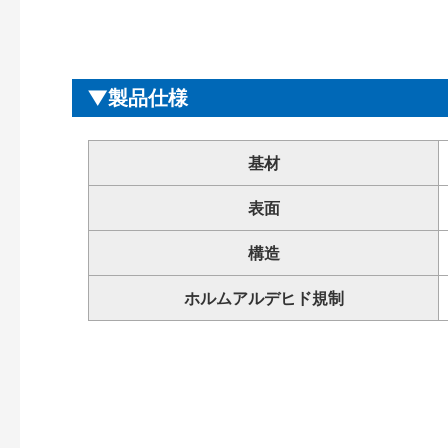
製品仕様
基材
表面
構造
ホルムアルデヒド規制