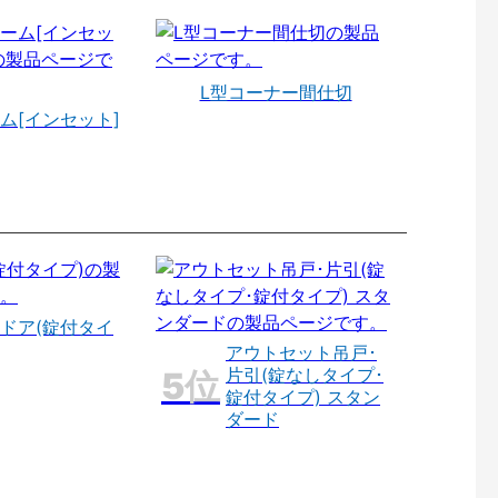
L型コーナー間仕切
ム[インセット]
ドア(錠付タイ
アウトセット吊戸･
片引(錠なしタイプ･
錠付タイプ) スタン
ダード