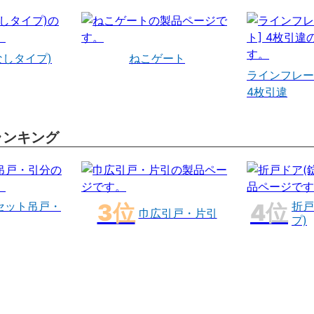
なしタイプ)
ねこゲート
ラインフレー
4枚引違
ランキング
セット吊戸・
折戸
巾広引戸・片引
プ)