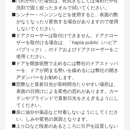
■汚れが付いた場合は、乾拭きもしくは薄めた中性
洗剤で固く絞ったタオルで拭いてください。
■シンナー・ベンジンなどを使用すると、表面の艶
がなくなったり変色する場合がありますので使用
しないでください。
■ドアクローザーは取付けできません。ドアクロー
ザーを取付ける場合は、「hapia public（ハピア
パブリック）」のドアおよびドアクローザーをご
使用ください。
■ドアを開放状態で止めるには弊社のドアストッパ
ーを、ドアが閉まる勢いを緩めるには弊社の開き
戸ダンパーをお勧めします。
■窓際など直射日光が長時間当たりやすい場所は、
表面の日焼けによる変色の恐れがあります。カー
テンやブラインドで直射日光をさえぎるようにし
てください。
■扉に油分や薬品など付着しないようにしてくださ
い。しみや変色の原因となります。
■上り口など段差のあるところに引戸を設置しない