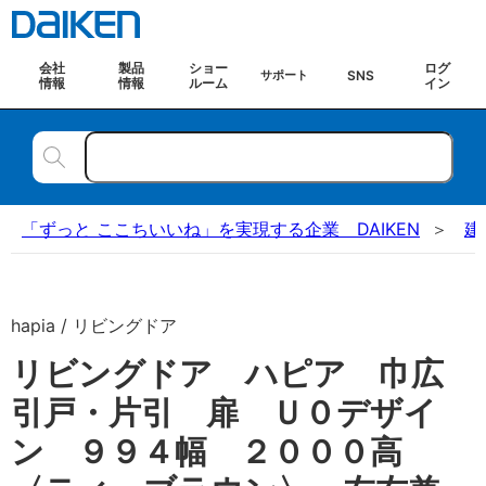
会社
製品
ショー
ログ
SNS
サポート
情報
情報
ルーム
イン
「ずっと ここちいいね」を実現する企業 DAIKEN
建
hapia / リビングドア
リビングドア ハピア 巾広
引戸・片引 扉 Ｕ０デザイ
ン ９９４幅 ２０００高