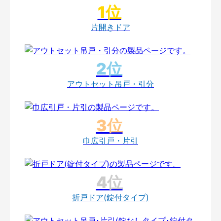
片開きドア
アウトセット吊戸・引分
巾広引戸・片引
折戸ドア(錠付タイプ)