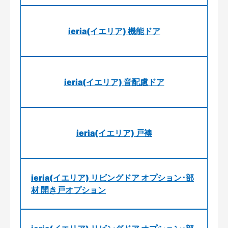
ieria(イエリア) 機能ドア
ieria(イエリア) 音配慮ドア
ieria(イエリア) 戸襖
ieria(イエリア) リビングドア オプション･部
材 開き戸オプション