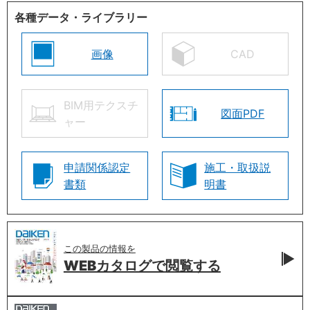
各種データ・ライブラリー
画像
CAD
BIM用テクスチ
図面PDF
ャー
申請関係認定
施工・取扱説
書類
明書
この製品の情報を
WEBカタログで
閲覧する