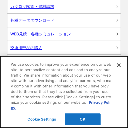
カタログ閲覧・資料請求
各種データダウンロード
WEB見積・各種シミュレーション
交換用部品の購入
修理・点検
We use cookies to improve your experience on our web
site, to personalize content and ads and to analyze our
お問い合わせ
traffic. We share information about your use of our web
site with our advertising and analytics partners, who ma
y combine it with other information that you have provi
ログイン
ded to them or that they have collected from your use
of their services. Please click [Cookie Settings] to custo
建築・設計関係者様向けサイト
mize your cookie settings on our website.
Privacy Poli
cy
ユーザー登録サービス
Cookie Settings
OK