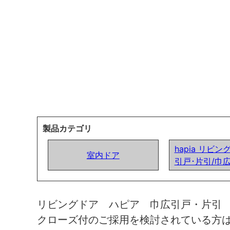
製品カテゴリ
hapia リビン
室内ドア
引戸･片引/巾
リビングドア ハピア 巾広引戸・片引
クローズ付のご採用を検討されている方