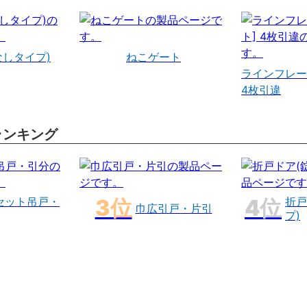
なしタイプ)
ねこゲート
ラインフレー
4枚引違
ランキング
セット吊戸・
折戸
巾広引戸・片引
プ)