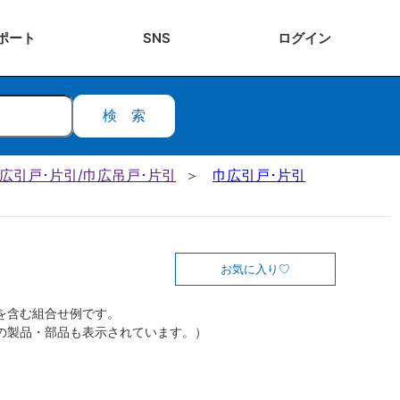
ポート
SNS
ログ
イン
検索
 巾広引戸･片引/巾広吊戸･片引
巾広引戸･片引
お気に入り
を含む組合せ例です。
の製品・部品も表示されています。）