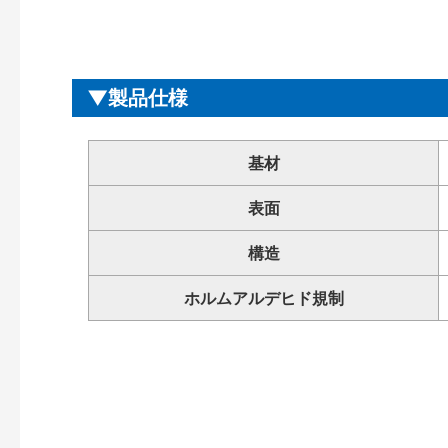
製品仕様
基材
表面
構造
ホルムアルデヒド規制