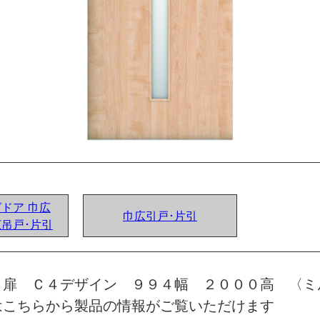
グドア 巾広
巾広引戸･片引
広吊戸･片引
 扉 Ｃ４デザイン ９９４幅 ２０００高 〈ミ
はこちらから製品の情報がご覧いただけます