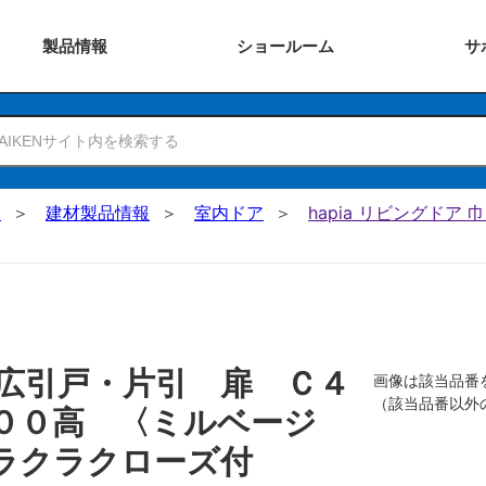
製品
情報
ショー
ルーム
サ
N
建材製品情報
室内ドア
hapia リビングドア
広引戸・片引 扉 Ｃ４
画像は該当品番
（該当品番以外
００高 〈ミルベージ
ラクラクローズ付