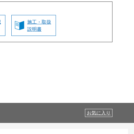
認
施工・取扱
説明書
お気に入り