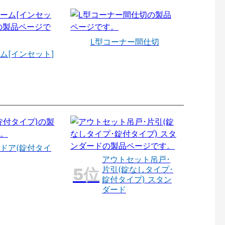
L型コーナー間仕切
ム[インセット]
ドア(錠付タイ
アウトセット吊戸･
片引(錠なしタイプ･
錠付タイプ) スタン
ダード