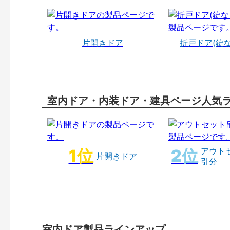
片開きドア
折戸ドア(錠
室内ドア・内装ドア・建具ページ人気
アウト
片開きドア
引分
室内ドア製品ラインアップ