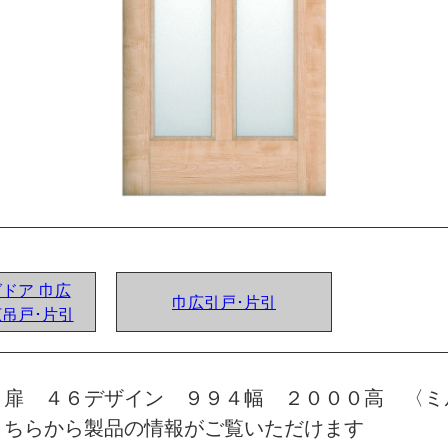
グドア 巾広
巾広引戸･片引
広吊戸･片引
 扉 ４６デザイン ９９４幅 ２０００高 〈ミ
こちらから製品の情報がご覧いただけます