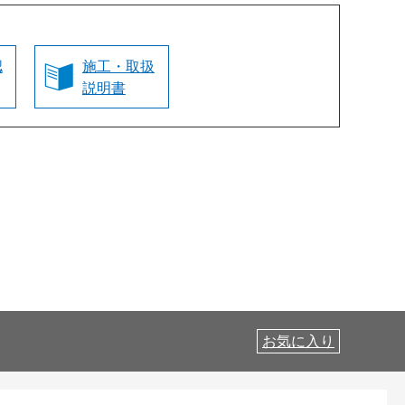
認
施工・取扱
説明書
お気に入り