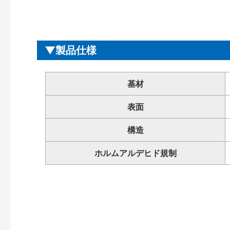
製品仕様
基材
表面
構造
ホルムアルデヒド規制