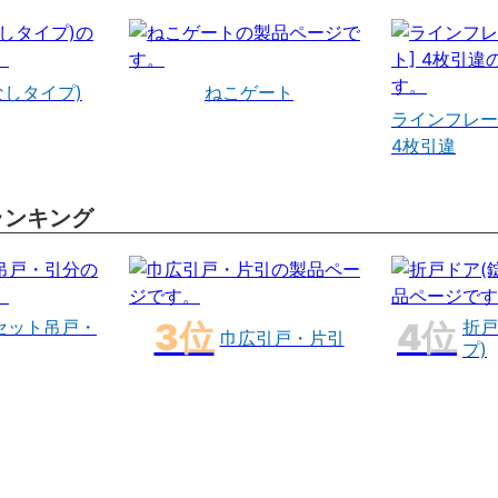
なしタイプ)
ねこゲート
ラインフレー
4枚引違
ランキング
セット吊戸・
折戸
巾広引戸・片引
プ)