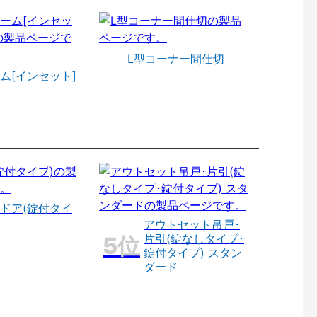
L型コーナー間仕切
ム[インセット]
ドア(錠付タイ
アウトセット吊戸･
片引(錠なしタイプ･
錠付タイプ) スタン
ダード