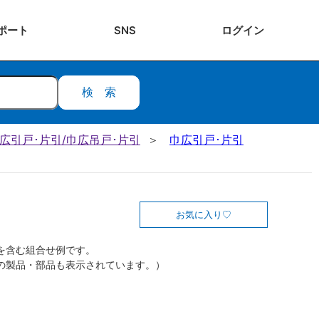
ポート
SNS
ログ
イン
検索
 巾広引戸･片引/巾広吊戸･片引
巾広引戸･片引
お気に入り
を含む組合せ例です。
の製品・部品も表示されています。）