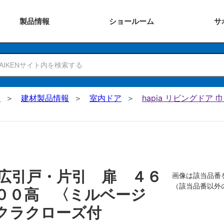
製品
情報
ショー
ルーム
サ
N
建材製品情報
室内ドア
hapia リビングドア
広引戸・片引 扉 ４６
画像は該当品番
（該当品番以外
００高 〈ミルベージ
クラクローズ付