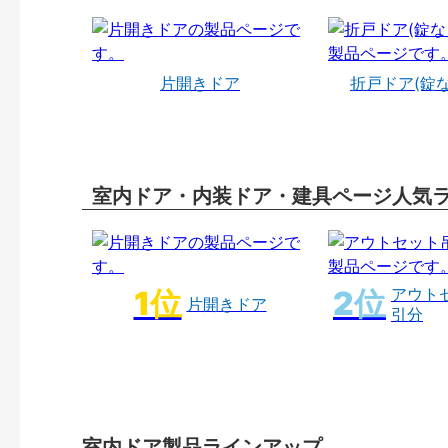
片開きドア
折戸ドア(錠
室内ドア・内装ドア・建具ページ人気
アウト
片開きドア
引分
室内ドア製品ラインアップ