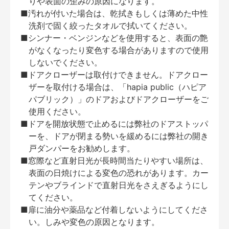
りや表面の歪みの原因になります。
■汚れが付いた場合は、乾拭きもしくは薄めた中性
洗剤で固く絞ったタオルで拭いてください。
■シンナー・ベンジンなどを使用すると、表面の艶
がなくなったり変色する場合がありますので使用
しないでください。
■ドアクローザーは取付けできません。ドアクロー
ザーを取付ける場合は、「hapia public（ハピア
パブリック）」のドアおよびドアクローザーをご
使用ください。
■ドアを開放状態で止めるには弊社のドアストッパ
ーを、ドアが閉まる勢いを緩めるには弊社の開き
戸ダンパーをお勧めします。
■窓際など直射日光が長時間当たりやすい場所は、
表面の日焼けによる変色の恐れがあります。カー
テンやブラインドで直射日光をさえぎるようにし
てください。
■扉に油分や薬品など付着しないようにしてくださ
い。しみや変色の原因となります。