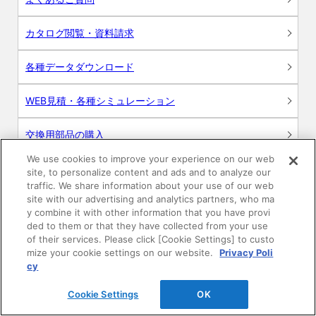
カタログ閲覧・資料請求
各種データダウンロード
WEB見積・各種シミュレーション
交換用部品の購入
We use cookies to improve your experience on our web
修理・点検
site, to personalize content and ads and to analyze our
traffic. We share information about your use of our web
site with our advertising and analytics partners, who ma
お問い合わせ
y combine it with other information that you have provi
ded to them or that they have collected from your use
ログイン
of their services. Please click [Cookie Settings] to custo
mize your cookie settings on our website.
Privacy Poli
建築・設計関係者様向けサイト
cy
Cookie Settings
OK
ユーザー登録サービス