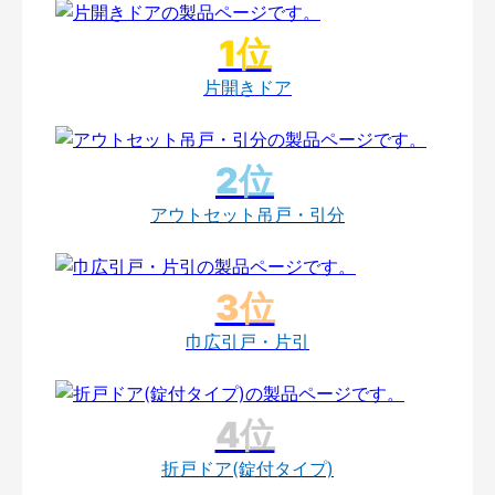
片開きドア
アウトセット吊戸・引分
巾広引戸・片引
折戸ドア(錠付タイプ)