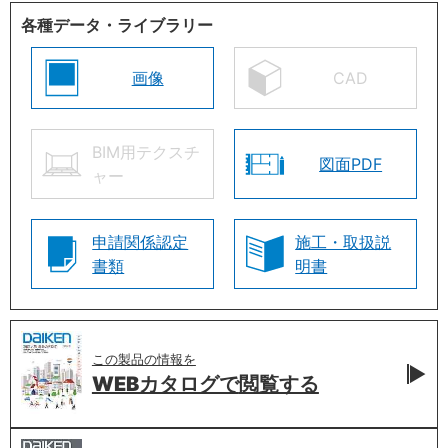
各種データ・ライブラリー
画像
CAD
BIM用テクスチ
図面PDF
ャー
申請関係認定
施工・取扱説
書類
明書
この製品の情報を
WEBカタログで
閲覧する