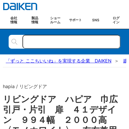
会社
製品
ショー
ログ
SNS
サポート
情報
情報
ルーム
イン
「ずっと ここちいいね」を実現する企業 DAIKEN
建
hapia / リビングドア
リビングドア ハピア 巾広
引戸・片引 扉 ４１デザイ
ン ９９４幅 ２０００高