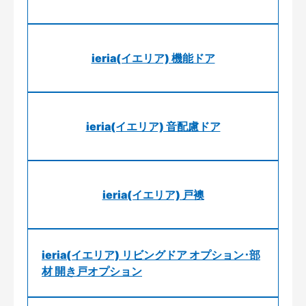
ieria(イエリア) 機能ドア
ieria(イエリア) 音配慮ドア
ieria(イエリア) 戸襖
ieria(イエリア) リビングドア オプション･部
材 開き戸オプション