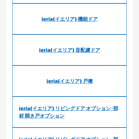
ieria(イエリア) 機能ドア
ieria(イエリア) 音配慮ドア
ieria(イエリア) 戸襖
ieria(イエリア) リビングドア オプション･部
材 開き戸オプション