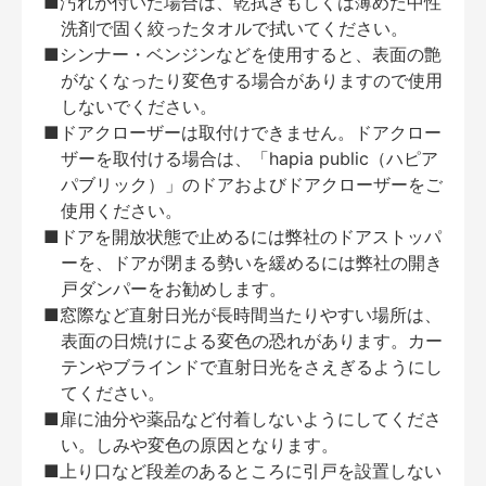
■汚れが付いた場合は、乾拭きもしくは薄めた中性
洗剤で固く絞ったタオルで拭いてください。
■シンナー・ベンジンなどを使用すると、表面の艶
がなくなったり変色する場合がありますので使用
しないでください。
■ドアクローザーは取付けできません。ドアクロー
ザーを取付ける場合は、「hapia public（ハピア
パブリック）」のドアおよびドアクローザーをご
使用ください。
■ドアを開放状態で止めるには弊社のドアストッパ
ーを、ドアが閉まる勢いを緩めるには弊社の開き
戸ダンパーをお勧めします。
■窓際など直射日光が長時間当たりやすい場所は、
表面の日焼けによる変色の恐れがあります。カー
テンやブラインドで直射日光をさえぎるようにし
てください。
■扉に油分や薬品など付着しないようにしてくださ
い。しみや変色の原因となります。
■上り口など段差のあるところに引戸を設置しない