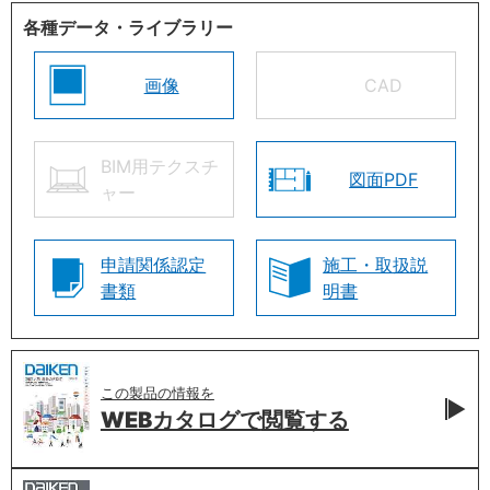
各種データ・ライブラリー
画像
CAD
BIM用テクスチ
図面PDF
ャー
申請関係認定
施工・取扱説
書類
明書
この製品の情報を
WEBカタログで
閲覧する