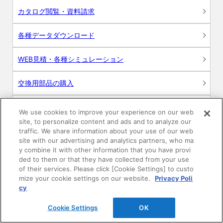
カタログ閲覧・資料請求
各種データダウンロード
WEB見積・各種シミュレーション
交換用部品の購入
修理・点検
We use cookies to improve your experience on our web
site, to personalize content and ads and to analyze our
お問い合わせ
traffic. We share information about your use of our web
site with our advertising and analytics partners, who ma
y combine it with other information that you have provi
ログイン
ded to them or that they have collected from your use
of their services. Please click [Cookie Settings] to custo
建築・設計関係者様向けサイト
mize your cookie settings on our website.
Privacy Poli
cy
ユーザー登録サービス
Cookie Settings
OK