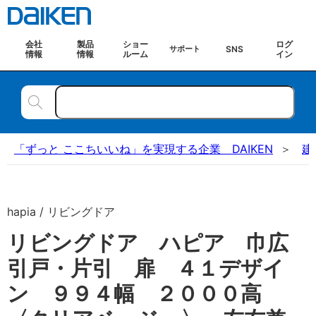
会社
製品
ショー
ログ
SNS
サポート
情報
情報
ルーム
イン
「ずっと ここちいいね」を実現する企業 DAIKEN
建
hapia / リビングドア
リビングドア ハピア 巾広
引戸・片引 扉 ４１デザイ
ン ９９４幅 ２０００高