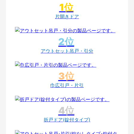
片開きドア
アウトセット吊戸・引分
巾広引戸・片引
折戸ドア(錠付タイプ)