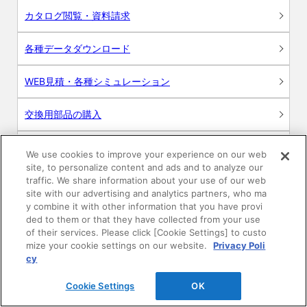
カタログ閲覧・資料請求
各種データダウンロード
WEB見積・各種シミュレーション
交換用部品の購入
修理・点検
We use cookies to improve your experience on our web
site, to personalize content and ads and to analyze our
お問い合わせ
traffic. We share information about your use of our web
site with our advertising and analytics partners, who ma
y combine it with other information that you have provi
ログイン
ded to them or that they have collected from your use
of their services. Please click [Cookie Settings] to custo
建築・設計関係者様向けサイト
mize your cookie settings on our website.
Privacy Poli
cy
ユーザー登録サービス
Cookie Settings
OK