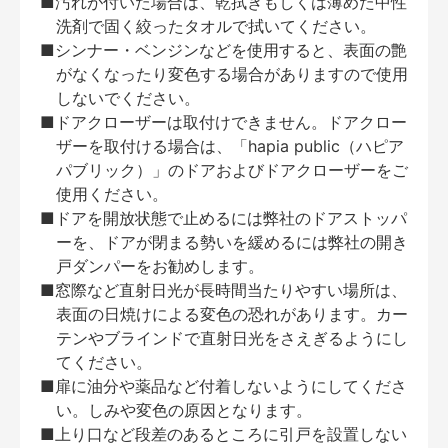
■汚れが付いた場合は、乾拭きもしくは薄めた中性
洗剤で固く絞ったタオルで拭いてください。
■シンナー・ベンジンなどを使用すると、表面の艶
がなくなったり変色する場合がありますので使用
しないでください。
■ドアクローザーは取付けできません。ドアクロー
ザーを取付ける場合は、「hapia public（ハピア
パブリック）」のドアおよびドアクローザーをご
使用ください。
■ドアを開放状態で止めるには弊社のドアストッパ
ーを、ドアが閉まる勢いを緩めるには弊社の開き
戸ダンパーをお勧めします。
■窓際など直射日光が長時間当たりやすい場所は、
表面の日焼けによる変色の恐れがあります。カー
テンやブラインドで直射日光をさえぎるようにし
てください。
■扉に油分や薬品など付着しないようにしてくださ
い。しみや変色の原因となります。
■上り口など段差のあるところに引戸を設置しない