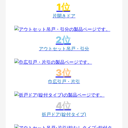
片開きドア
アウトセット吊戸・引分
巾広引戸・片引
折戸ドア(錠付タイプ)