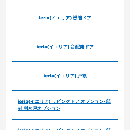
ieria(イエリア) 機能ドア
ieria(イエリア) 音配慮ドア
ieria(イエリア) 戸襖
ieria(イエリア) リビングドア オプション･部
材 開き戸オプション