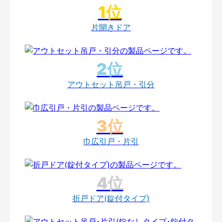
片開きドア
アウトセット吊戸・引分
巾広引戸・片引
折戸ドア(錠付タイプ)