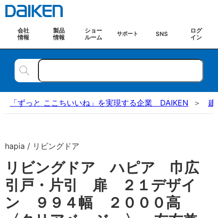
会社
製品
ショー
ログ
SNS
サポート
情報
情報
ルーム
イン
「ずっと ここちいいね」を実現する企業 DAIKEN
建
hapia / リビングドア
リビングドア ハピア 巾広
引戸・片引 扉 ２１デザイ
ン ９９４幅 ２０００高