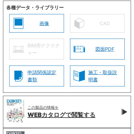
各種データ・ライブラリー
画像
CAD
BIM用テクスチ
図面PDF
ャー
申請関係認定
施工・取扱説
書類
明書
この製品の情報を
WEBカタログで
閲覧する