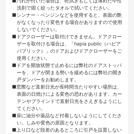
■汚れが付いた場合は、乾拭きもしくは薄めた中性
洗剤で固く絞ったタオルで拭いてください。
■シンナー・ベンジンなどを使用すると、表面の艶
がなくなったり変色する場合がありますので使用
しないでください。
■ドアクローザーは取付けできません。ドアクロー
ザーを取付ける場合は、「hapia public（ハピア
パブリック）」のドアおよびドアクローザーをご
使用ください。
■ドアを開放状態で止めるには弊社のドアストッパ
ーを、ドアが閉まる勢いを緩めるには弊社の開き
戸ダンパーをお勧めします。
■窓際など直射日光が長時間当たりやすい場所は、
表面の日焼けによる変色の恐れがあります。カー
テンやブラインドで直射日光をさえぎるようにし
てください。
■扉に油分や薬品など付着しないようにしてくださ
い。しみや変色の原因となります。
■上り口など段差のあるところに引戸を設置しない