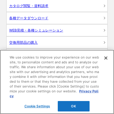
カタログ閲覧・資料請求
各種データダウンロード
WEB見積・各種シミュレーション
交換用部品の購入
修理・点検
We use cookies to improve your experience on our web
site, to personalize content and ads and to analyze our
お問い合わせ
traffic. We share information about your use of our web
site with our advertising and analytics partners, who ma
y combine it with other information that you have provi
ログイン
ded to them or that they have collected from your use
of their services. Please click [Cookie Settings] to custo
建築・設計関係者様向けサイト
mize your cookie settings on our website.
Privacy Poli
cy
ユーザー登録サービス
Cookie Settings
OK