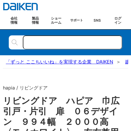
会社
製品
ショー
ログ
SNS
サポート
情報
情報
ルーム
イン
「ずっと ここちいいね」を実現する企業 DAIKEN
建
hapia / リビングドア
リビングドア ハピア 巾広
引戸・片引 扉 ０６デザイ
ン ９９４幅 ２０００高