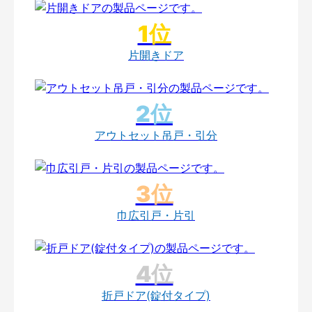
片開きドア
アウトセット吊戸・引分
巾広引戸・片引
折戸ドア(錠付タイプ)