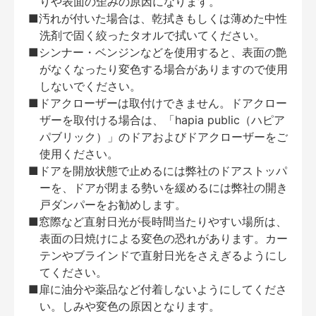
りや表面の歪みの原因になります。
■汚れが付いた場合は、乾拭きもしくは薄めた中性
洗剤で固く絞ったタオルで拭いてください。
■シンナー・ベンジンなどを使用すると、表面の艶
がなくなったり変色する場合がありますので使用
しないでください。
■ドアクローザーは取付けできません。ドアクロー
ザーを取付ける場合は、「hapia public（ハピア
パブリック）」のドアおよびドアクローザーをご
使用ください。
■ドアを開放状態で止めるには弊社のドアストッパ
ーを、ドアが閉まる勢いを緩めるには弊社の開き
戸ダンパーをお勧めします。
■窓際など直射日光が長時間当たりやすい場所は、
表面の日焼けによる変色の恐れがあります。カー
テンやブラインドで直射日光をさえぎるようにし
てください。
■扉に油分や薬品など付着しないようにしてくださ
い。しみや変色の原因となります。