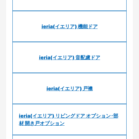
ieria(イエリア) 機能ドア
ieria(イエリア) 音配慮ドア
ieria(イエリア) 戸襖
ieria(イエリア) リビングドア オプション･部
材 開き戸オプション