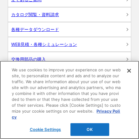
カタログ閲覧・資料請求
各種データダウンロード
WEB見積・各種シミュレーション
交換用部品の購入
We use cookies to improve your experience on our web
修理・点検
site, to personalize content and ads and to analyze our
traffic. We share information about your use of our web
site with our advertising and analytics partners, who ma
お問い合わせ
y combine it with other information that you have provi
ded to them or that they have collected from your use
ログイン
of their services. Please click [Cookie Settings] to custo
mize your cookie settings on our website.
Privacy Poli
建築・設計関係者様向けサイト
cy
Cookie Settings
OK
ユーザー登録サービス