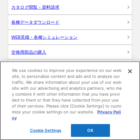
カタログ閲覧・資料請求
各種データダウンロード
WEB見積・各種シミュレーション
交換用部品の購入
修理・点検
We use cookies to improve your experience on our web
site, to personalize content and ads and to analyze our
お問い合わせ
traffic. We share information about your use of our web
site with our advertising and analytics partners, who ma
y combine it with other information that you have provi
ログイン
ded to them or that they have collected from your use
of their services. Please click [Cookie Settings] to custo
建築・設計関係者様向けサイト
mize your cookie settings on our website.
Privacy Poli
cy
ユーザー登録サービス
Cookie Settings
OK