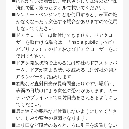
■汚れが付いた場合は、乾拭きもしくは薄めた中性
洗剤で固く絞ったタオルで拭いてください。
■シンナー・ベンジンなどを使用すると、表面の艶
がなくなったり変色する場合がありますので使用
しないでください。
■ドアクローザーは取付けできません。ドアクロー
ザーを取付ける場合は、「hapia public（ハピア
パブリック）」のドアおよびドアクローザーをご
使用ください。
■ドアを開放状態で止めるには弊社のドアストッパ
ーを、ドアが閉まる勢いを緩めるには弊社の開き
戸ダンパーをお勧めします。
■窓際など直射日光が長時間当たりやすい場所は、
表面の日焼けによる変色の恐れがあります。カー
テンやブラインドで直射日光をさえぎるようにし
てください。
■扉に油分や薬品など付着しないようにしてくださ
い。しみや変色の原因となります。
■上り口など段差のあるところに引戸を設置しない