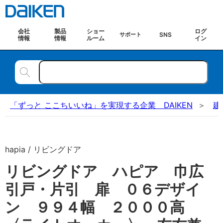
会社
製品
ショー
ログ
SNS
サポート
情報
情報
ルーム
イン
「ずっと ここちいいね」を実現する企業 DAIKEN
建
hapia / リビングドア
リビングドア ハピア 巾広
引戸・片引 扉 ０６デザイ
ン ９９４幅 ２０００高