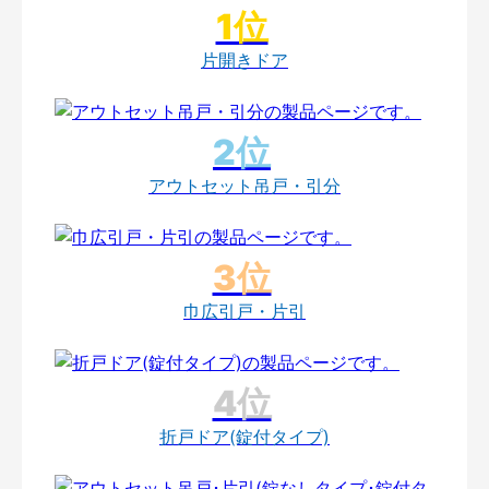
片開きドア
アウトセット吊戸・引分
巾広引戸・片引
折戸ドア(錠付タイプ)