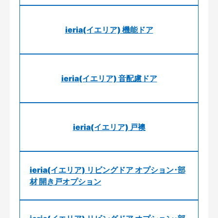
ieria(イエリア) 機能ドア
ieria(イエリア) 音配慮ドア
ieria(イエリア) 戸襖
ieria(イエリア) リビングドア オプション･部
材 開き戸オプション