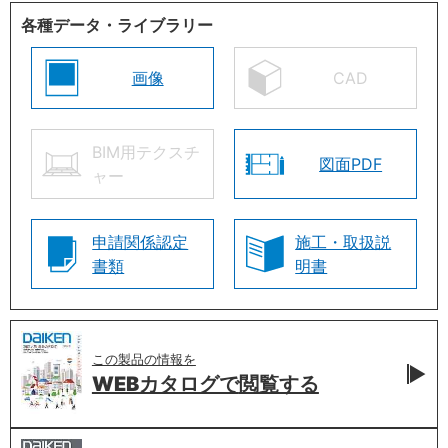
各種データ・ライブラリー
画像
CAD
BIM用テクスチ
図面PDF
ャー
申請関係認定
施工・取扱説
書類
明書
この製品の情報を
WEBカタログで
閲覧する