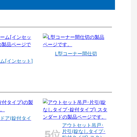
L型コーナー間仕切
ム[インセット]
ドア(錠付タイ
アウトセット吊戸･
片引(錠なしタイプ･