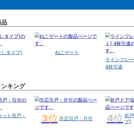
商品
なしタイプ)
ねこゲート
ラインフレー
4枚引違
ランキング
セット吊戸・
折戸
巾広引戸・片引
プ)