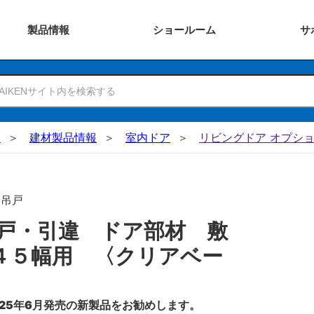
製品
情報
ショー
ルーム
サ
N
建材製品情報
室内ドア
リビングドア オプショ
･吊戸
戸・引違 ドア部材 敷
４５幅用 〈クリアベー
25年6月発売の新製品をお勧めします。