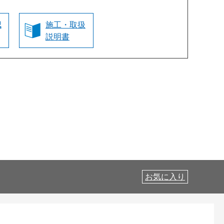
認
施工・取扱
説明書
お気に入り