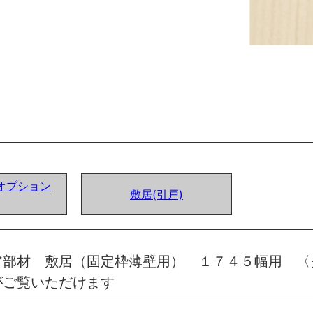
オプション
敷居(引戸)
ア部材 敷居（固定枠薄壁用） １７４５幅用 〈
がご覧いただけます