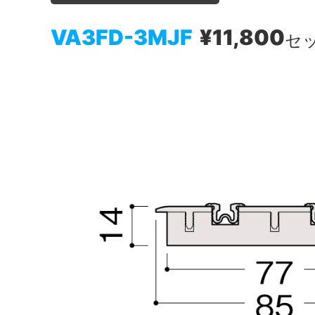
VA3FD-3MJF
¥11,800
セ