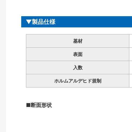
製品仕様
基材
表面
入数
ホルムアルデヒド規制
■断面形状