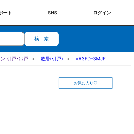
ポート
SNS
ログ
イン
検索
ン 引戸･吊戸
敷居(引戸)
VA3FD-3MJF
お気に入り