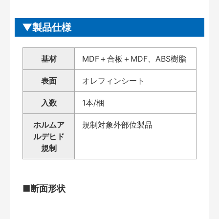
製品仕様
基材
MDF＋合板＋MDF、ABS樹脂
表面
オレフィンシート
入数
1本/梱
ホルムア
規制対象外部位製品
ルデヒド
規制
■断面形状