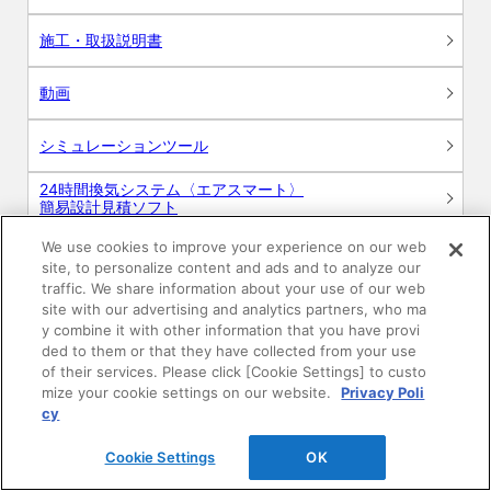
施工・取扱説明書
動画
シミュレーションツール
24時間換気システム〈エアスマート〉
簡易設計見積ソフト
We use cookies to improve your experience on our web
R&Dセンター環境測定・分析サービス
site, to personalize content and ads and to analyze our
traffic. We share information about your use of our web
商品マスター申し込み
site with our advertising and analytics partners, who ma
y combine it with other information that you have provi
ded to them or that they have collected from your use
of their services. Please click [Cookie Settings] to custo
mize your cookie settings on our website.
Privacy Poli
cy
Cookie Settings
OK
電子公告
このWEBサイトについて