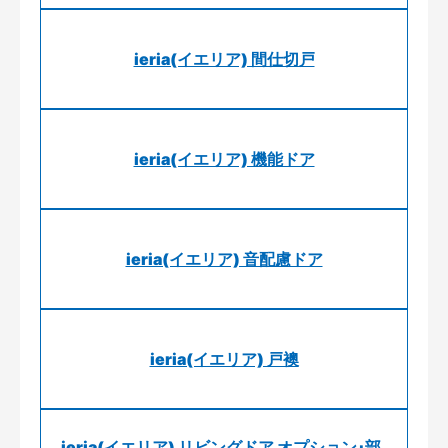
ieria(イエリア) 間仕切戸
ieria(イエリア) 機能ドア
ieria(イエリア) 音配慮ドア
ieria(イエリア) 戸襖
ieria(イエリア) リビングドア オプション･部