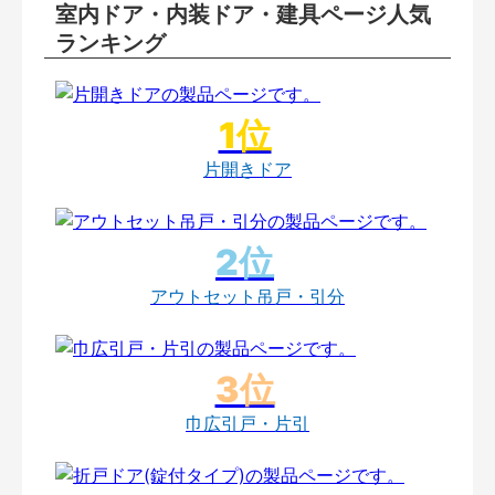
室内ドア・内装ドア・建具ページ人気
ランキング
片開きドア
アウトセット吊戸・引分
巾広引戸・片引