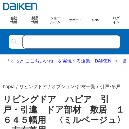
会社
製品
ショー
ログ
SNS
サポート
情報
情報
ルーム
イン
「ずっと ここちいいね」を実現する企業 DAIKEN
建
hapia / リビングドア / オプション･部材一覧 / 引戸･吊戸
リビングドア ハピア 引
戸・引違 ドア部材 敷居 １
６４５幅用 〈ミルベージュ〉