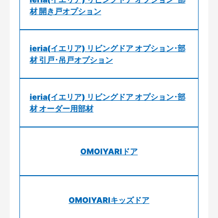
材 開き戸オプション
ieria(イエリア) リビングドア オプション･部
材 引戸･吊戸オプション
ieria(イエリア) リビングドア オプション･部
材 オーダー用部材
OMOIYARIドア
OMOIYARIキッズドア