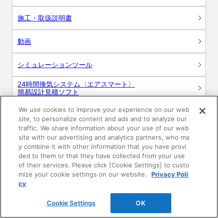
施工・取扱説明書
動画
シミュレーションツール
24時間換気システム〈エアスマート〉
簡易設計見積ソフト
We use cookies to improve your experience on our web
R&Dセンター環境測定・分析サービス
site, to personalize content and ads and to analyze our
traffic. We share information about your use of our web
商品マスター申し込み
site with our advertising and analytics partners, who ma
y combine it with other information that you have provi
ded to them or that they have collected from your use
of their services. Please click [Cookie Settings] to custo
mize your cookie settings on our website.
Privacy Poli
cy
Cookie Settings
OK
電子公告
このWEBサイトについて