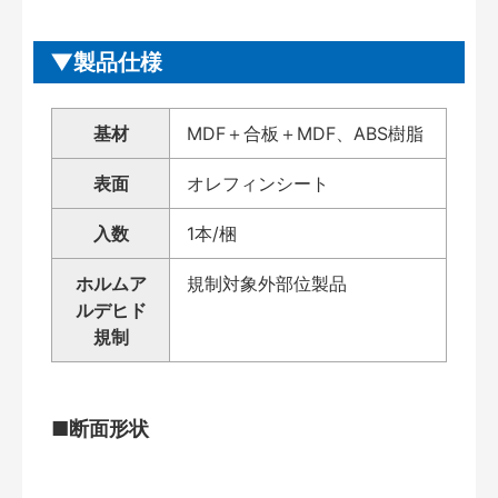
製品仕様
基材
MDF＋合板＋MDF、ABS樹脂
表面
オレフィンシート
入数
1本/梱
ホルムア
規制対象外部位製品
ルデヒド
規制
■断面形状