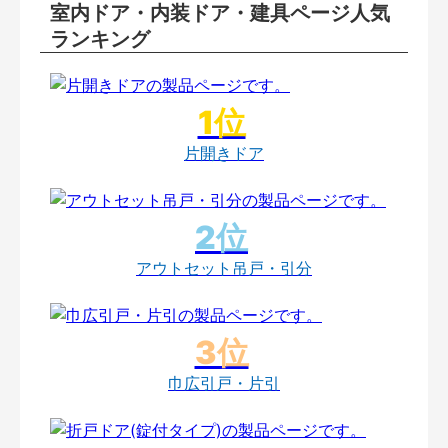
室内ドア・内装ドア・建具ページ人気
ランキング
片開きドア
アウトセット吊戸・引分
巾広引戸・片引