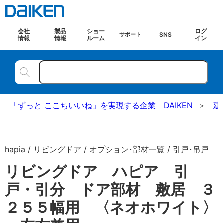
会社
製品
ショー
ログ
SNS
サポート
情報
情報
ルーム
イン
「ずっと ここちいいね」を実現する企業 DAIKEN
建
hapia / リビングドア / オプション･部材一覧 / 引戸･吊戸
リビングドア ハピア 引
戸・引分 ドア部材 敷居 ３
２５５幅用 〈ネオホワイト〉