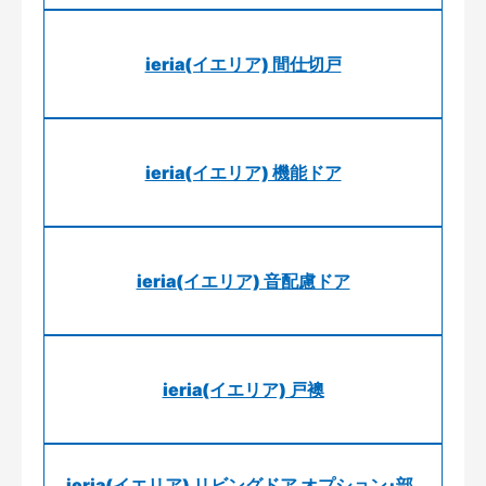
ieria(イエリア) 間仕切戸
ieria(イエリア) 機能ドア
ieria(イエリア) 音配慮ドア
ieria(イエリア) 戸襖
ieria(イエリア) リビングドア オプション･部