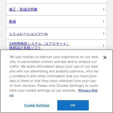
施工・取扱説明書
動画
シミュレーションツール
24時間換気システム〈エアスマート〉
簡易設計見積ソフト
We use cookies to improve your experience on our web
R&Dセンター環境測定・分析サービス
site, to personalize content and ads and to analyze our
traffic. We share information about your use of our web
商品マスター申し込み
site with our advertising and analytics partners, who ma
y combine it with other information that you have provi
ded to them or that they have collected from your use
of their services. Please click [Cookie Settings] to custo
mize your cookie settings on our website.
Privacy Poli
cy
Cookie Settings
OK
電子公告
このWEBサイトについて