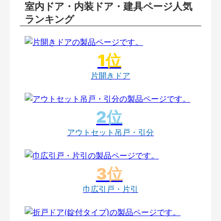
室内ドア・内装ドア・建具ページ人気
ランキング
片開きドア
アウトセット吊戸・引分
巾広引戸・片引