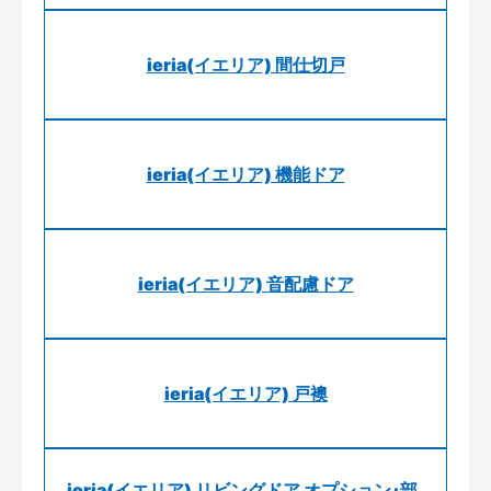
ieria(イエリア) 間仕切戸
ieria(イエリア) 機能ドア
ieria(イエリア) 音配慮ドア
ieria(イエリア) 戸襖
ieria(イエリア) リビングドア オプション･部