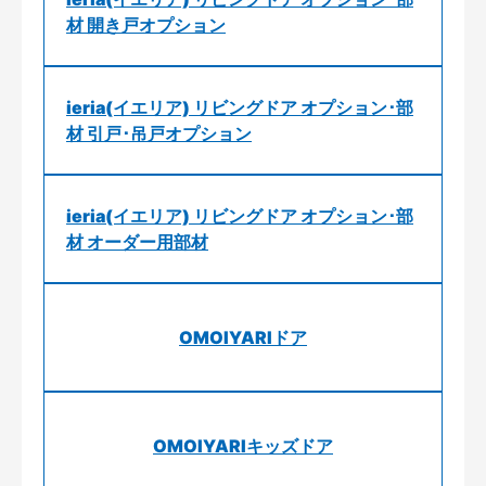
材 開き戸オプション
ieria(イエリア) リビングドア オプション･部
材 引戸･吊戸オプション
ieria(イエリア) リビングドア オプション･部
材 オーダー用部材
OMOIYARIドア
OMOIYARIキッズドア