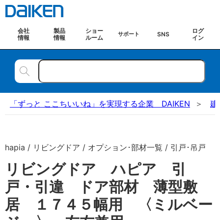
会社
製品
ショー
ログ
SNS
サポート
情報
情報
ルーム
イン
「ずっと ここちいいね」を実現する企業 DAIKEN
建
hapia / リビングドア / オプション･部材一覧 / 引戸･吊戸
リビングドア ハピア 引
戸・引違 ドア部材 薄型敷
居 １７４５幅用 〈ミルベー