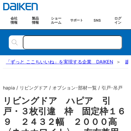
会社
製品
ショー
ログ
SNS
サポート
情報
情報
ルーム
イン
「ずっと ここちいいね」を実現する企業 DAIKEN
建
hapia / リビングドア / オプション･部材一覧 / 引戸･吊戸
リビングドア ハピア 引
戸・３枚引違 枠 固定枠１６
９ ２４３２幅 ２０００高