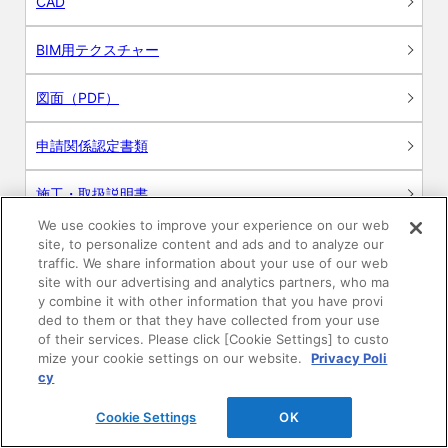
CAD
BIM用テクスチャー
図面（PDF）
申請関係認定書類
施工・取扱説明書
We use cookies to improve your experience on our web
動画
site, to personalize content and ads and to analyze our
traffic. We share information about your use of our web
site with our advertising and analytics partners, who ma
シミュレーションツール
y combine it with other information that you have provi
ded to them or that they have collected from your use
24時間換気システム〈エアスマート〉
of their services. Please click [Cookie Settings] to custo
簡易設計見積ソフト
mize your cookie settings on our website.
Privacy Poli
cy
R&Dセンター環境測定・分析サービス
Cookie Settings
OK
商品マスター申し込み