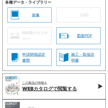
各種データ・ライブラリー
画像
CAD
BIM用テクスチ
図面PDF
ャー
申請関係認定
施工・取扱説
書類
明書
この製品の情報を
WEBカタログで
閲覧する