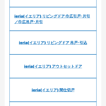
ieria(イエリア) リビングドア 巾広引戸･片引
／巾広吊戸･片引
ieria(イエリア) リビングドア 吊戸･引込
ieria(イエリア) アウトセットドア
ieria(イエリア) 間仕切戸