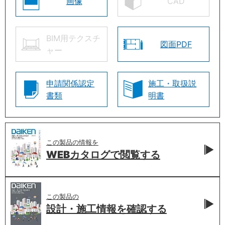
画像
CAD
BIM用テクスチ
図面PDF
ャー
申請関係認定
施工・取扱説
書類
明書
この製品の情報を
WEBカタログで
閲覧する
この製品の
設計・施工情報を
確認する