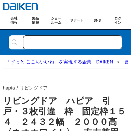
会社
製品
ショー
ログ
SNS
サポート
情報
情報
ルーム
イン
「ずっと ここちいいね」を実現する企業 DAIKEN
建
hapia / リビングドア
リビングドア ハピア 引
戸・３枚引違 枠 固定枠１５
４ ２４３２幅 ２０００高