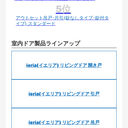
アウトセット吊戸･片引(錠なしタイプ･錠付タ
イプ) スタンダード
室内ドア製品ラインアップ
ieria(イエリア) リビングドア 開き戸
ieria(イエリア) リビングドア 引戸
ieria(イエリア) リビングドア 吊戸