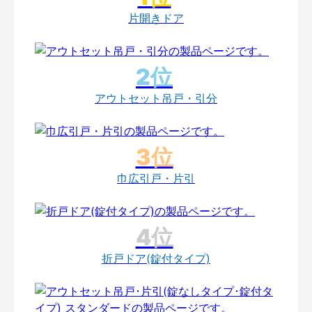
片開きドア
アウトセット吊戸・引分
巾広引戸・片引
折戸ドア(錠付タイプ)