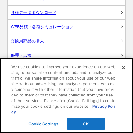
各種データダウンロード
WEB見積・各種シミュレーション
交換用部品の購入
修理・点検
We use cookies to improve your experience on our web
お問い合わせ
site, to personalize content and ads and to analyze our
traffic. We share information about your use of our web
ログイン
site with our advertising and analytics partners, who ma
y combine it with other information that you have provi
ded to them or that they have collected from your use
建築・設計関係者様向けサイト
of their services. Please click [Cookie Settings] to custo
mize your cookie settings on our website.
Privacy Poli
ユーザー登録サービス
cy
Cookie Settings
OK
WEB見積システム