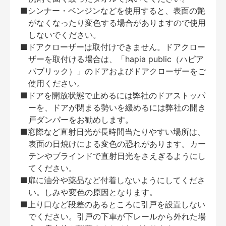
■シンナー・ベンジンなどを使用すると、表面の艶
がなくなったり変色する場合がありますので使用
しないでください。
■ドアクローザーは取付けできません。ドアクロー
ザーを取付ける場合は、「hapia public（ハピア
パブリック）」のドアおよびドアクローザーをご
使用ください。
■ドアを開放状態で止めるには弊社のドアストッパ
ーを、ドアが閉まる勢いを緩めるには弊社の開き
戸ダンパーをお勧めします。
■窓際など直射日光が長時間当たりやすい場所は、
表面の日焼けによる変色の恐れがあります。カー
テンやブラインドで直射日光をさえぎるようにし
てください。
■扉に油分や薬品など付着しないようにしてくださ
い。しみや変色の原因となります。
■上り口など段差のあるところに引戸を設置しない
でください。引戸の下車が下レールから外れた場