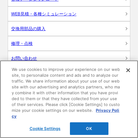
WEB見積・各種シミュレーション
交換用部品の購入
修理・点検
お問い合わせ
We use cookies to improve your experience on our web
ログイン
site, to personalize content and ads and to analyze our
traffic. We share information about your use of our web
建築・設計関係者様向けサイト
site with our advertising and analytics partners, who ma
y combine it with other information that you have provi
ded to them or that they have collected from your use
ユーザー登録サービス
of their services. Please click [Cookie Settings] to custo
mize your cookie settings on our website.
Privacy Poli
WEB見積システム
cy
Cookie Settings
OK
収納プランニングソフト