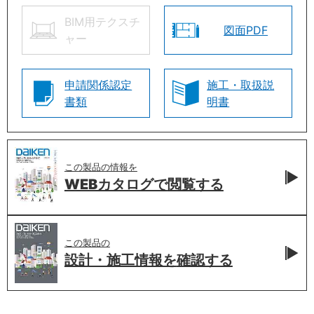
BIM用テクスチ
図面PDF
ャー
申請関係認定
施工・取扱説
書類
明書
この製品の情報を
WEBカタログで
閲覧する
この製品の
設計・施工情報を
確認する