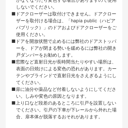
がなくなったり変色する場合がありますので使用
しないでください。
■ドアクローザーは取付けできません。ドアクロー
ザーを取付ける場合は、「hapia public（ハピア
パブリック）」のドアおよびドアクローザーをご
使用ください。
■ドアを開放状態で止めるには弊社のドアストッパ
ーを、ドアが閉まる勢いを緩めるには弊社の開き
戸ダンパーをお勧めします。
■窓際など直射日光が長時間当たりやすい場所は、
表面の日焼けによる変色の恐れがあります。カー
テンやブラインドで直射日光をさえぎるようにし
てください。
■扉に油分や薬品など付着しないようにしてくださ
い。しみや変色の原因となります。
■上り口など段差のあるところに引戸を設置しない
でください。引戸の下車が下レールから外れた場
合、扉本体が脱落するおそれがあります。