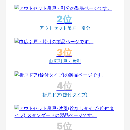
アウトセット吊戸・引分
巾広引戸・片引
折戸ドア(錠付タイプ)