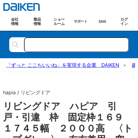
会社
製品
ショー
ログ
SNS
サポート
情報
情報
ルーム
イン
「ずっと ここちいいね」を実現する企業 DAIKEN
建
hapia / リビングドア
リビングドア ハピア 引
戸・引違 枠 固定枠１６９
１７４５幅 ２０００高 〈ト