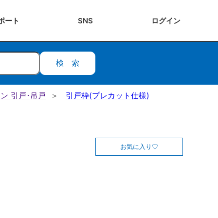
ポート
SNS
ログ
イン
検索
ン 引戸･吊戸
引戸枠(プレカット仕様)
お気に入り