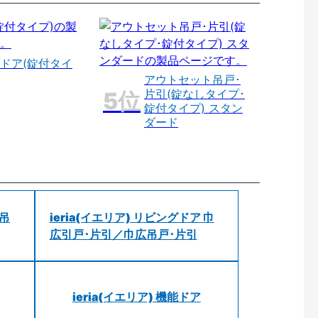
ドア(錠付タイ
アウトセット吊戸･
片引(錠なしタイプ･
錠付タイプ) スタン
ダード
 吊
ieria(イエリア) リビングドア 巾
広引戸･片引／巾広吊戸･片引
ieria(イエリア) 機能ドア