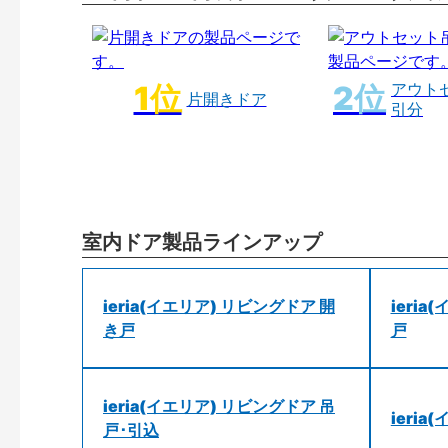
アウト
片開きドア
引分
室内ドア製品ラインアップ
ieria(イエリア) リビングドア 開
ieri
き戸
戸
ieria(イエリア) リビングドア 吊
ieri
戸･引込