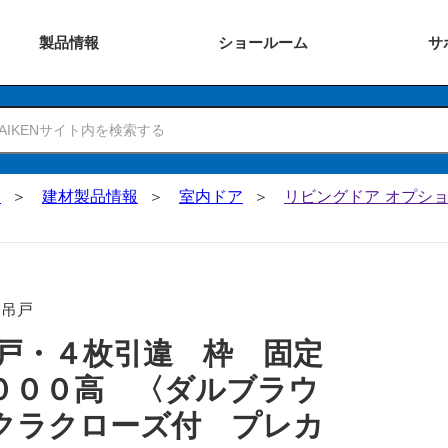
製品
情報
ショー
ルーム
サ
N
建材製品情報
室内ドア
リビングドア オプショ
･吊戸
戸・４枚引違 枠 固定
０００高 〈ダルブラウ
クラクローズ付 プレカ