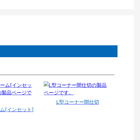
L型コーナー間仕切
ム[インセット]