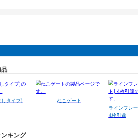
商品
なしタイプ)
ねこゲート
ラインフレー
4枚引違
ランキング