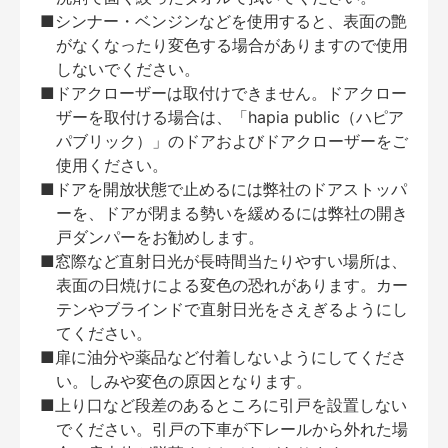
■シンナー・ベンジンなどを使用すると、表面の艶
がなくなったり変色する場合がありますので使用
しないでください。
■ドアクローザーは取付けできません。ドアクロー
ザーを取付ける場合は、「hapia public（ハピア
パブリック）」のドアおよびドアクローザーをご
使用ください。
■ドアを開放状態で止めるには弊社のドアストッパ
ーを、ドアが閉まる勢いを緩めるには弊社の開き
戸ダンパーをお勧めします。
■窓際など直射日光が長時間当たりやすい場所は、
表面の日焼けによる変色の恐れがあります。カー
テンやブラインドで直射日光をさえぎるようにし
てください。
■扉に油分や薬品など付着しないようにしてくださ
い。しみや変色の原因となります。
■上り口など段差のあるところに引戸を設置しない
でください。引戸の下車が下レールから外れた場