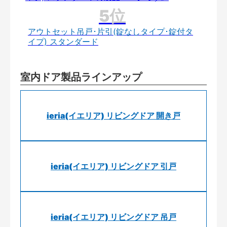
アウトセット吊戸･片引(錠なしタイプ･錠付タ
イプ) スタンダード
室内ドア製品ラインアップ
ieria(イエリア) リビングドア 開き戸
ieria(イエリア) リビングドア 引戸
ieria(イエリア) リビングドア 吊戸