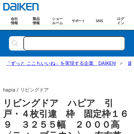
会社
製品
ショー
ログ
SNS
サポート
情報
情報
ルーム
イン
「ずっと ここちいいね」を実現する企業 DAIKEN
建
hapia / リビングドア
リビングドア ハピア 引
戸・４枚引違 枠 固定枠１６
９ ３２５５幅 ２０００高