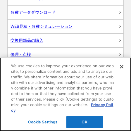
各種データダウンロード
WEB見積・各種シミュレーション
交換用部品の購入
修理・点検
We use cookies to improve your experience on our web
お問い合わせ
site, to personalize content and ads and to analyze our
traffic. We share information about your use of our web
ログイン
site with our advertising and analytics partners, who ma
y combine it with other information that you have provi
ded to them or that they have collected from your use
建築・設計関係者様向けサイト
of their services. Please click [Cookie Settings] to custo
mize your cookie settings on our website.
Privacy Poli
ユーザー登録サービス
cy
Cookie Settings
OK
WEB見積システム