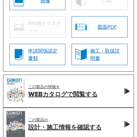
画像
CAD
BIM用テクスチ
図面PDF
ャー
申請関係認定
施工・取扱説
書類
明書
この製品の情報を
WEBカタログで
閲覧する
この製品の
設計・施工情報を
確認する