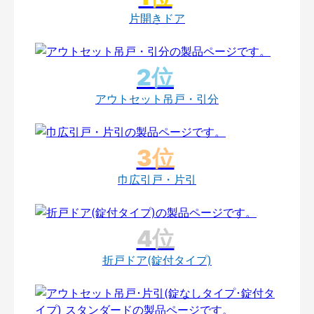
片開きドア
アウトセット吊戸・引分
巾広引戸・片引
折戸ドア(錠付タイプ)