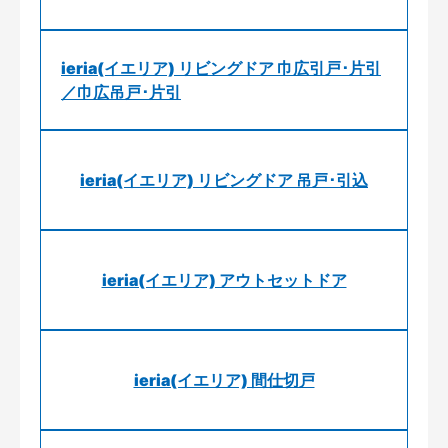
ieria(イエリア) リビングドア 巾広引戸･片引
／巾広吊戸･片引
ieria(イエリア) リビングドア 吊戸･引込
ieria(イエリア) アウトセットドア
ieria(イエリア) 間仕切戸