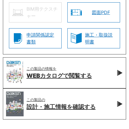
BIM用テクスチ
図面PDF
ャー
申請関係認定
施工・取扱説
書類
明書
この製品の情報を
WEBカタログで
閲覧する
この製品の
設計・施工情報を
確認する