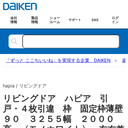
会社
製品
ショー
ログ
SNS
サポート
情報
情報
ルーム
イン
「ずっと ここちいいね」を実現する企業 DAIKEN
建
hapia / リビングドア
リビングドア ハピア 引
戸・４枚引違 枠 固定枠薄壁
９０ ３２５５幅 ２０００