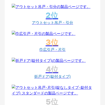
アウトセット吊戸・引分
巾広引戸・片引
折戸ドア(錠付タイプ)