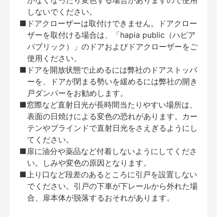
がなくなったり変色する場合がありますので使用
しないでください。
■ドアクローザーは取付けできません。ドアクロー
ザーを取付ける場合は、「hapia public（ハピア
パブリック）」のドアおよびドアクローザーをご
使用ください。
■ドアを開放状態で止めるには弊社のドアストッパ
ーを、ドアが閉まる勢いを緩めるには弊社の開き
戸ダンパーをお勧めします。
■窓際など直射日光が長時間当たりやすい場所は、
表面の日焼けによる変色の恐れがあります。カー
テンやブラインドで直射日光をさえぎるようにし
てください。
■扉に油分や薬品など付着しないようにしてくださ
い。しみや変色の原因となります。
■上り口など段差のあるところに引戸を設置しない
でください。引戸の下車が下レールから外れた場
合、扉本体が脱落するおそれがあります。