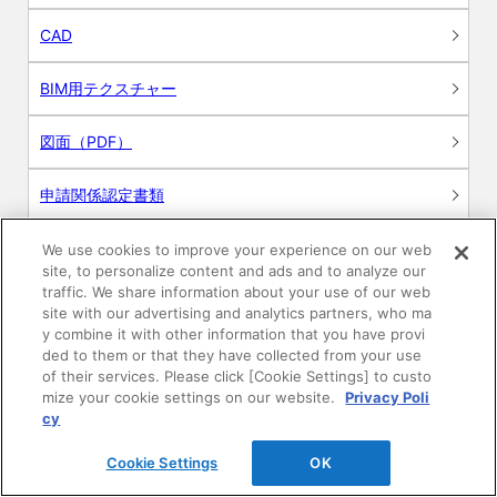
CAD
BIM用テクスチャー
図面（PDF）
申請関係認定書類
施工・取扱説明書
We use cookies to improve your experience on our web
site, to personalize content and ads and to analyze our
traffic. We share information about your use of our web
動画
site with our advertising and analytics partners, who ma
y combine it with other information that you have provi
シミュレーションツール
ded to them or that they have collected from your use
of their services. Please click [Cookie Settings] to custo
mize your cookie settings on our website.
Privacy Poli
24時間換気システム〈エアスマート〉
簡易設計見積ソフト
cy
R&Dセンター環境測定・分析サービス
Cookie Settings
OK