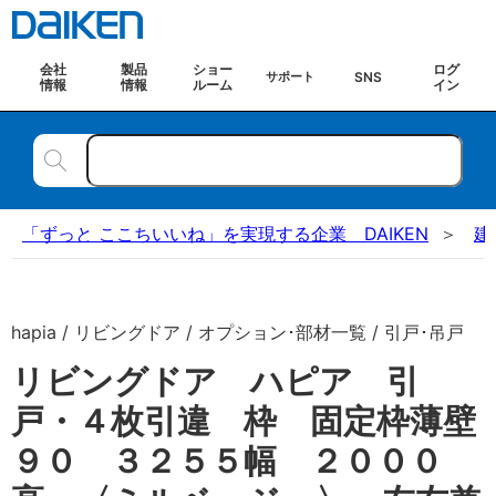
会社
製品
ショー
ログ
SNS
サポート
情報
情報
ルーム
イン
「ずっと ここちいいね」を実現する企業 DAIKEN
建
hapia / リビングドア / オプション･部材一覧 / 引戸･吊戸
リビングドア ハピア 引
戸・４枚引違 枠 固定枠薄壁
９０ ３２５５幅 ２０００