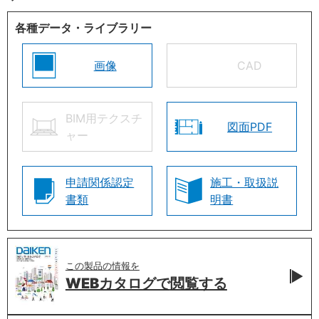
各種データ・ライブラリー
画像
CAD
BIM用テクスチ
図面PDF
ャー
申請関係認定
施工・取扱説
書類
明書
この製品の情報を
WEBカタログで
閲覧する