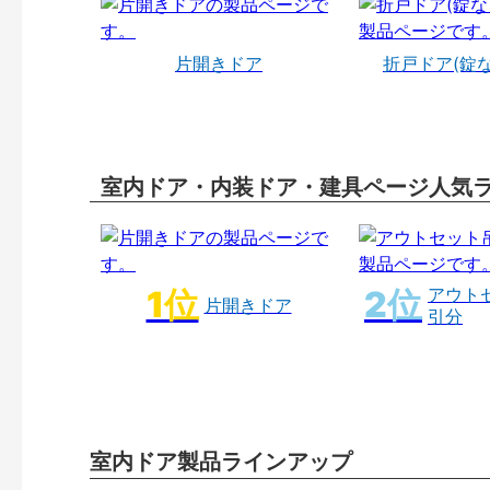
片開きドア
折戸ドア(錠
室内ドア・内装ドア・建具ページ人気
アウト
片開きドア
引分
室内ドア製品ラインアップ