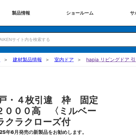
製品
情報
ショー
ルーム
サ
N
建材製品情報
室内ドア
hapia リビングドア 
戸・４枚引違 枠 固定
２０００高 〈ミルベー
ラクラクローズ付
25年6月発売の新製品をお勧めします。