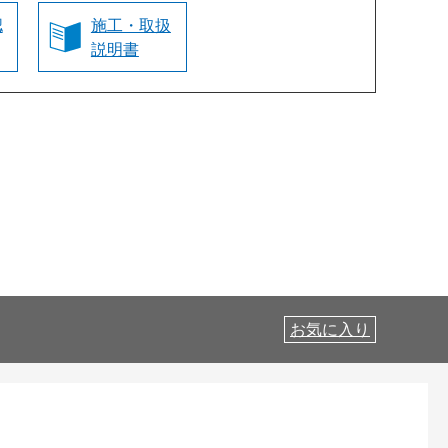
認
施工・取扱
説明書
お気に入り