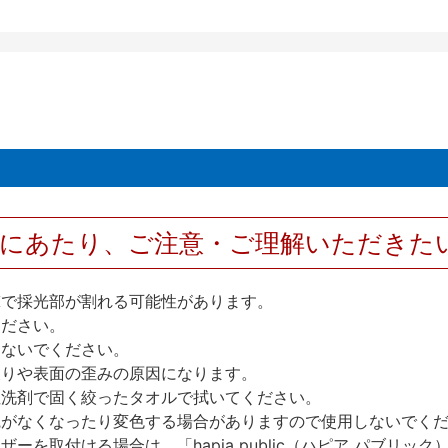
用にあたり、ご注意・ご理解いただきた
撃で採光部が割れる可能性があります。
ください。
しないでください。
反りや表面の歪みの原因になります。
性洗剤で固く絞ったタオルで拭いてください。
艶がなくなったり変色する場合がありますので使用しないでく
を取付ける場合は、「hapia public（ハピア パブリ