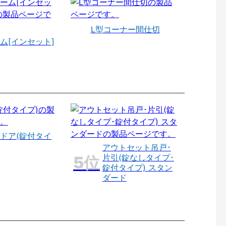
L型コーナー間仕切
ム[インセット]
ドア(錠付タイ
アウトセット吊戸･
片引(錠なしタイプ･
錠付タイプ) スタン
ダード