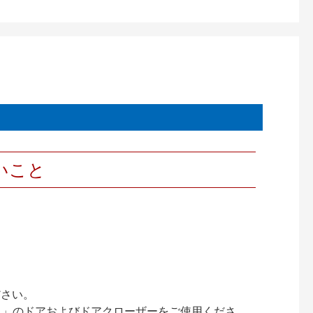
いこと
ださい。
ック）」のドアおよびドアクローザーをご使用くださ