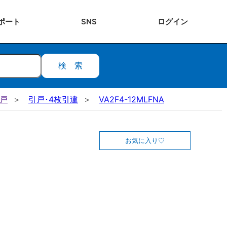
ポート
SNS
ログ
イン
検索
引戸
引戸･4枚引違
VA2F4-12MLFNA
お気に入り