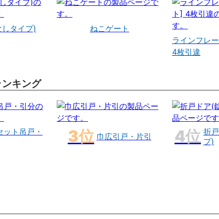
なしタイプ)
ねこゲート
ラインフレー
4枚引違
ランキング
セット吊戸・
折戸
巾広引戸・片引
プ)