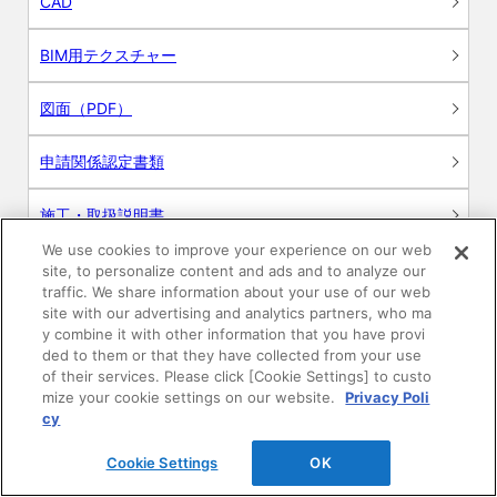
CAD
BIM用テクスチャー
図面（PDF）
申請関係認定書類
施工・取扱説明書
We use cookies to improve your experience on our web
動画
site, to personalize content and ads and to analyze our
traffic. We share information about your use of our web
site with our advertising and analytics partners, who ma
シミュレーションツール
y combine it with other information that you have provi
ded to them or that they have collected from your use
24時間換気システム〈エアスマート〉
of their services. Please click [Cookie Settings] to custo
簡易設計見積ソフト
mize your cookie settings on our website.
Privacy Poli
cy
R&Dセンター環境測定・分析サービス
Cookie Settings
OK
商品マスター申し込み