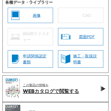
各種データ・ライブラリー
画像
CAD
BIM用テクスチ
図面PDF
ャー
申請関係認定
施工・取扱説
書類
明書
この製品の情報を
WEBカタログで
閲覧する