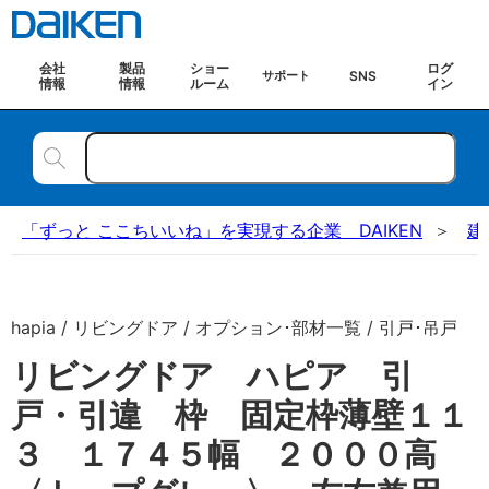
会社
製品
ショー
ログ
SNS
サポート
情報
情報
ルーム
イン
「ずっと ここちいいね」を実現する企業 DAIKEN
建
hapia / リビングドア / オプション･部材一覧 / 引戸･吊戸
リビングドア ハピア 引
戸・引違 枠 固定枠薄壁１１
３ １７４５幅 ２０００高