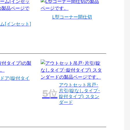
L型コーナー間仕切
ム[インセット]
ドア(錠付タイ
アウトセット吊戸･
片引(錠なしタイプ･
錠付タイプ) スタン
ダード