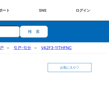
ポート
SNS
ログ
イン
検索
引戸
引戸･引分
VA2F3-11THFNC
お気に入り