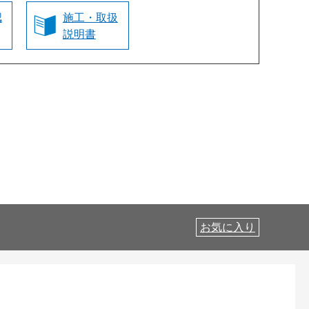
認
施工・取扱
説明書
お気に入り