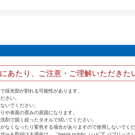
用にあたり、ご注意・ご理解いただきた
撃で採光部が割れる可能性があります。
ください。
しないでください。
反りや表面の歪みの原因になります。
性洗剤で固く絞ったタオルで拭いてください。
艶がなくなったり変色する場合がありますので使用しないでく
を取付ける場合は、「hapia public（ハピア パブリ