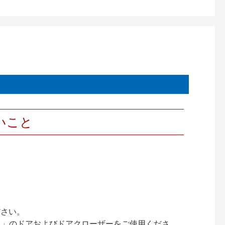
いこと
ださい。
ック）」のドアおよびドアクローザーをご使用くださ