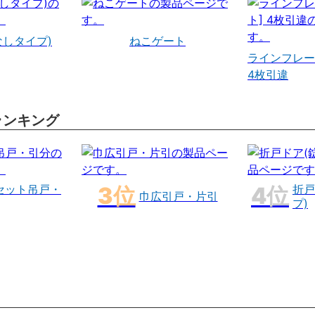
なしタイプ)
ねこゲート
ラインフレー
4枚引違
ランキング
セット吊戸・
折戸
巾広引戸・片引
プ)