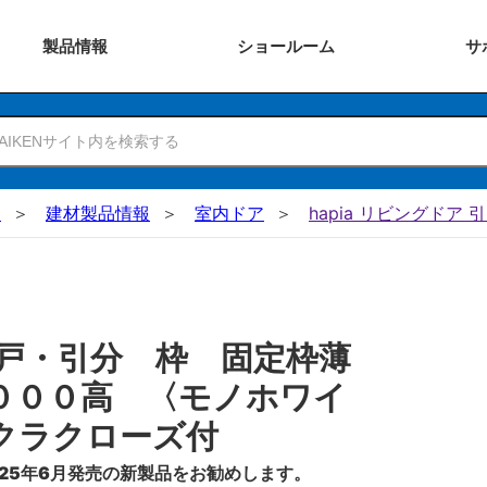
製品
情報
ショー
ルーム
サ
N
建材製品情報
室内ドア
hapia リビングドア 
戸・引分 枠 固定枠薄
０００高 〈モノホワイ
クラクローズ付
25年6月発売の新製品をお勧めします。