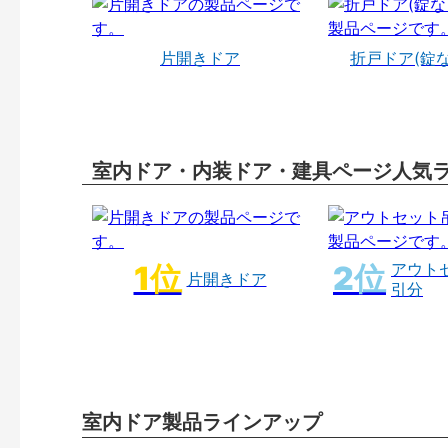
片開きドア
折戸ドア(錠
室内ドア・内装ドア・建具ページ人気
アウト
片開きドア
引分
室内ドア製品ラインアップ