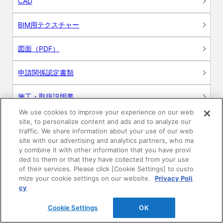
CAD
BIM用テクスチャー
図面（PDF）
申請関係認定書類
施工・取扱説明書
We use cookies to improve your experience on our web
動画
site, to personalize content and ads and to analyze our
traffic. We share information about your use of our web
site with our advertising and analytics partners, who ma
シミュレーションツール
y combine it with other information that you have provi
ded to them or that they have collected from your use
24時間換気システム〈エアスマート〉
of their services. Please click [Cookie Settings] to custo
簡易設計見積ソフト
mize your cookie settings on our website.
Privacy Poli
cy
R&Dセンター環境測定・分析サービス
Cookie Settings
OK
商品マスター申し込み