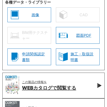
各種データ・ライブラリー
画像
CAD
BIM用テクスチ
図面PDF
ャー
申請関係認定
施工・取扱説
書類
明書
この製品の情報を
WEBカタログで
閲覧する