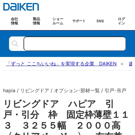
会社
製品
ショー
ログ
SNS
サポート
情報
情報
ルーム
イン
「ずっと ここちいいね」を実現する企業 DAIKEN
建
hapia / リビングドア / オプション･部材一覧 / 引戸･吊戸
リビングドア ハピア 引
戸・引分 枠 固定枠薄壁１１
３ ３２５５幅 ２０００高