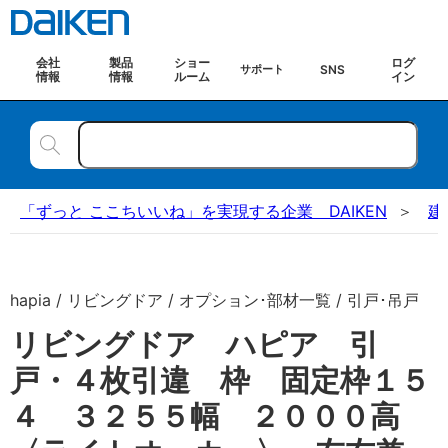
会社
製品
ショー
ログ
SNS
サポート
情報
情報
ルーム
イン
「ずっと ここちいいね」を実現する企業 DAIKEN
建
hapia / リビングドア / オプション･部材一覧 / 引戸･吊戸
リビングドア ハピア 引
戸・４枚引違 枠 固定枠１５
４ ３２５５幅 ２０００高