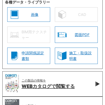
各種データ・ライブラリー
画像
CAD
BIM用テクスチ
図面PDF
ャー
申請関係認定
施工・取扱説
書類
明書
この製品の情報を
WEBカタログで
閲覧する