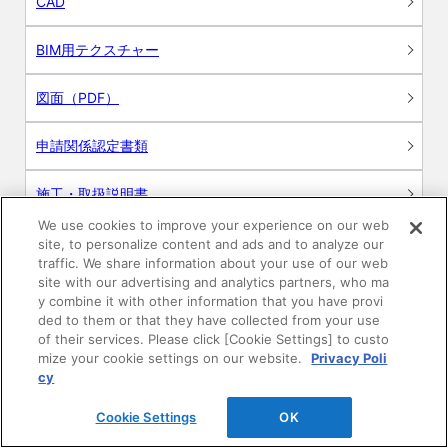
CAD
BIM用テクスチャー
図面（PDF）
申請関係認定書類
施工・取扱説明書
We use cookies to improve your experience on our web
動画
site, to personalize content and ads and to analyze our
traffic. We share information about your use of our web
site with our advertising and analytics partners, who ma
シミュレーションツール
y combine it with other information that you have provi
ded to them or that they have collected from your use
24時間換気システム〈エアスマート〉
of their services. Please click [Cookie Settings] to custo
簡易設計見積ソフト
mize your cookie settings on our website.
Privacy Poli
cy
R&Dセンター環境測定・分析サービス
Cookie Settings
OK
商品マスター申し込み