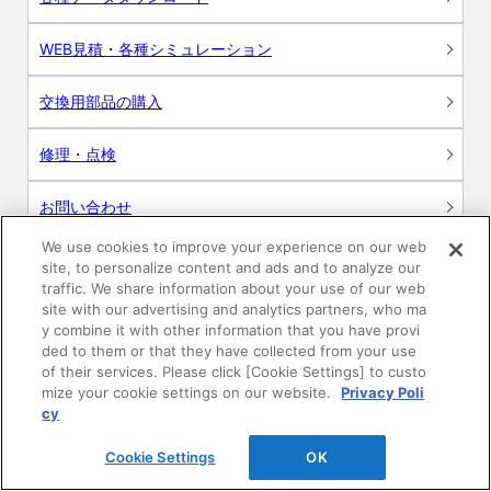
WEB見積・各種シミュレーション
交換用部品の購入
修理・点検
お問い合わせ
We use cookies to improve your experience on our web
ログイン
site, to personalize content and ads and to analyze our
traffic. We share information about your use of our web
建築・設計関係者様向けサイト
site with our advertising and analytics partners, who ma
y combine it with other information that you have provi
ded to them or that they have collected from your use
ユーザー登録サービス
of their services. Please click [Cookie Settings] to custo
mize your cookie settings on our website.
Privacy Poli
WEB見積システム
cy
Cookie Settings
OK
収納プランニングソフト