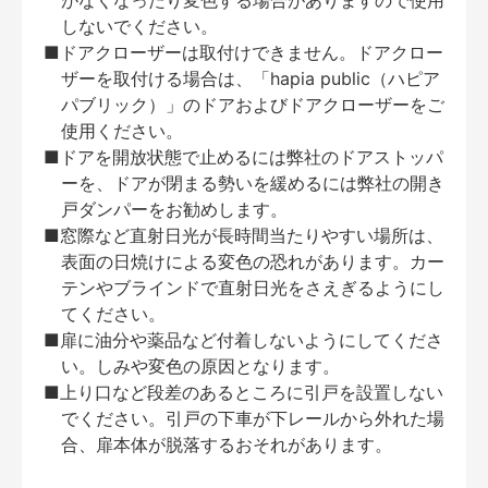
がなくなったり変色する場合がありますので使用
しないでください。
■ドアクローザーは取付けできません。ドアクロー
ザーを取付ける場合は、「hapia public（ハピア
パブリック）」のドアおよびドアクローザーをご
使用ください。
■ドアを開放状態で止めるには弊社のドアストッパ
ーを、ドアが閉まる勢いを緩めるには弊社の開き
戸ダンパーをお勧めします。
■窓際など直射日光が長時間当たりやすい場所は、
表面の日焼けによる変色の恐れがあります。カー
テンやブラインドで直射日光をさえぎるようにし
てください。
■扉に油分や薬品など付着しないようにしてくださ
い。しみや変色の原因となります。
■上り口など段差のあるところに引戸を設置しない
でください。引戸の下車が下レールから外れた場
合、扉本体が脱落するおそれがあります。