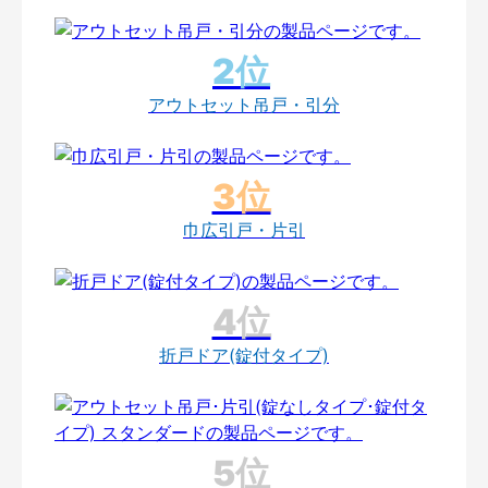
アウトセット吊戸・引分
巾広引戸・片引
折戸ドア(錠付タイプ)