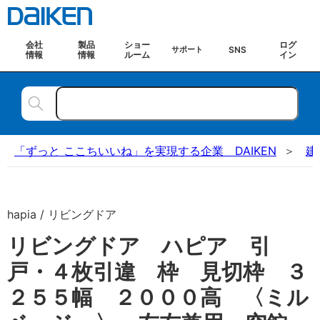
会社
製品
ショー
ログ
SNS
サポート
情報
情報
ルーム
イン
「ずっと ここちいいね」を実現する企業 DAIKEN
建
hapia / リビングドア
リビングドア ハピア 引
戸・４枚引違 枠 見切枠 ３
２５５幅 ２０００高 〈ミル