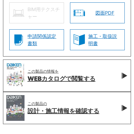
BIM用テクスチ
図面PDF
ャー
申請関係認定
施工・取扱説
書類
明書
この製品の情報を
WEBカタログで
閲覧する
この製品の
設計・施工情報を
確認する