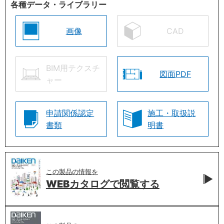
各種データ・ライブラリー
画像
CAD
BIM用テクスチ
図面PDF
ャー
申請関係認定
施工・取扱説
書類
明書
この製品の情報を
WEBカタログで
閲覧する