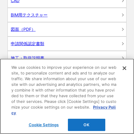
CAD
BIM用テクスチャー
図面（PDF）
申請関係認定書類
施工・取扱説明書
We use cookies to improve your experience on our web
動画
site, to personalize content and ads and to analyze our
traffic. We share information about your use of our web
site with our advertising and analytics partners, who ma
シミュレーションツール
y combine it with other information that you have provi
ded to them or that they have collected from your use
24時間換気システム〈エアスマート〉
of their services. Please click [Cookie Settings] to custo
簡易設計見積ソフト
mize your cookie settings on our website.
Privacy Poli
cy
R&Dセンター環境測定・分析サービス
Cookie Settings
OK
商品マスター申し込み