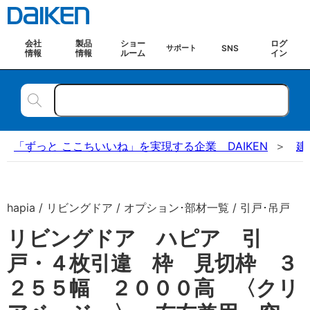
会社
製品
ショー
ログ
SNS
サポート
情報
情報
ルーム
イン
「ずっと ここちいいね」を実現する企業 DAIKEN
建
hapia / リビングドア / オプション･部材一覧 / 引戸･吊戸
リビングドア ハピア 引
戸・４枚引違 枠 見切枠 ３
２５５幅 ２０００高 〈クリ