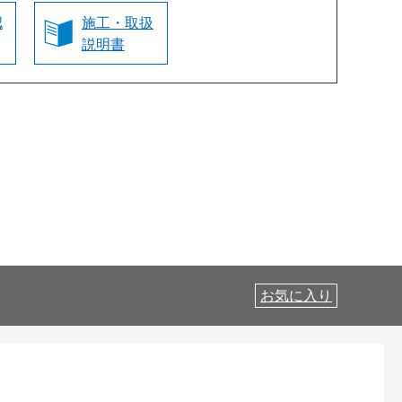
認
施工・取扱
説明書
お気に入り