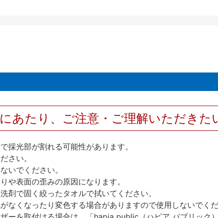
用にあたり、ご注意・ご理解いただきた
撃で採光部が割れる可能性があります。
ください。
しないでください。
反りや表面の歪みの原因になります。
性洗剤で固く絞ったタオルで拭いてください。
艶がなくなったり変色する場合がありますので使用しないでく
を取付ける場合は、「hapia public（ハピア パブリ