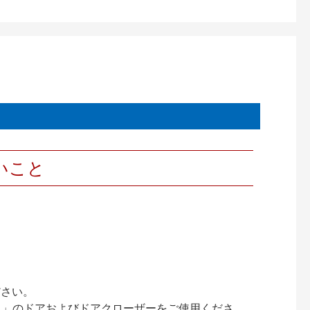
いこと
ださい。
ック）」のドアおよびドアクローザーをご使用くださ