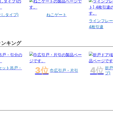
なしタイプ)
ねこゲート
ラインフレー
4枚引違
ランキング
セット吊戸・
折戸
巾広引戸・片引
プ)