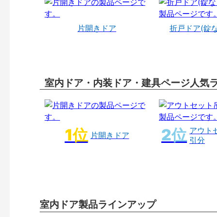
片開きドア
折戸ドア(錠
室内ドア・内装ドア・建具ページ人気
アウト
片開きドア
引分
室内ドア製品ラインアップ