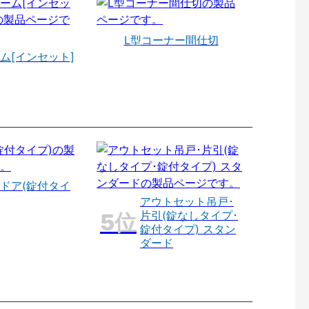
L型コーナー間仕切
ム[インセット]
ドア(錠付タイ
アウトセット吊戸･
片引(錠なしタイプ･
錠付タイプ) スタン
ダード