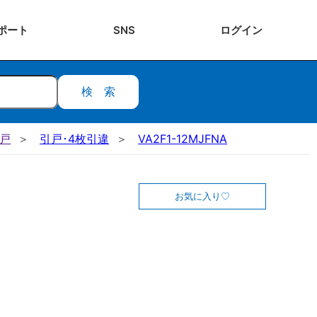
ポート
SNS
ログ
イン
検索
引戸
引戸･4枚引違
VA2F1-12MJFNA
お気に入り