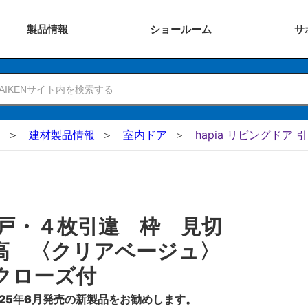
製品
情報
ショー
ルーム
サ
N
建材製品情報
室内ドア
hapia リビングドア 
戸・４枚引違 枠 見切
高 〈クリアベージュ〉
クローズ付
25年6月発売の新製品をお勧めします。