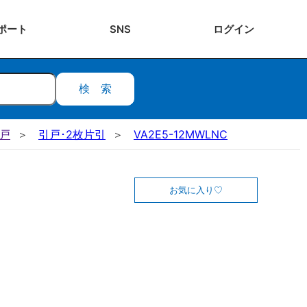
ポート
SNS
ログ
イン
検索
引戸
引戸･2枚片引
VA2E5-12MWLNC
お気に入り