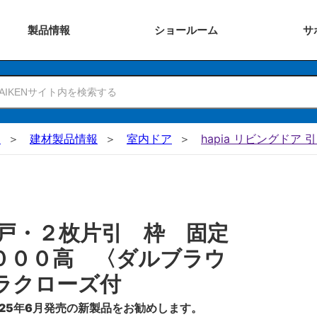
製品
情報
ショー
ルーム
サ
N
建材製品情報
室内ドア
hapia リビングドア 
戸・２枚片引 枠 固定
０００高 〈ダルブラウ
ラクローズ付
25年6月発売の新製品をお勧めします。