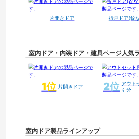
片開きドア
折戸ドア(錠
室内ドア・内装ドア・建具ページ人気
アウト
片開きドア
引分
室内ドア製品ラインアップ