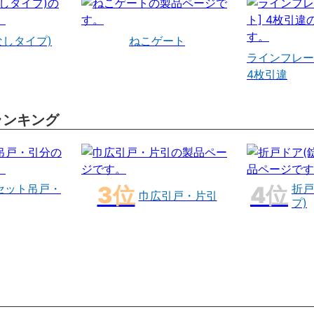
なしタイプ)
ねこゲート
ラインフレー
4枚引違
ランキング
セット吊戸・
折戸
巾広引戸・片引
プ)