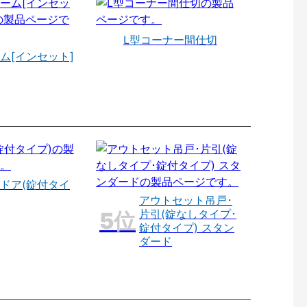
L型コーナー間仕切
ム[インセット]
ドア(錠付タイ
アウトセット吊戸･
片引(錠なしタイプ･
錠付タイプ) スタン
ダード