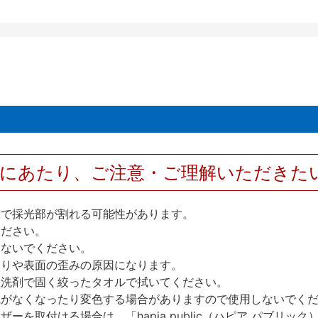
用にあたり、ご注意・ご理解いただきた
撃で採光部が割れる可能性があります。
ください。
しないでください。
反りや表面の歪みの原因になります。
性洗剤で固く絞ったタオルで拭いてください。
艶がなくなったり変色する場合がありますので使用しないでく
を取付ける場合は、「hapia public（ハピア パブリ