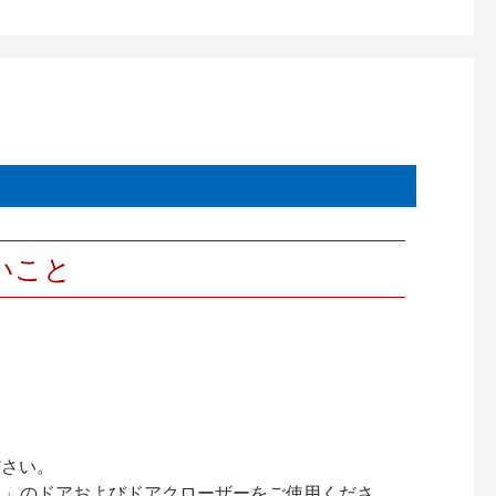
いこと
ださい。
ック）」のドアおよびドアクローザーをご使用くださ