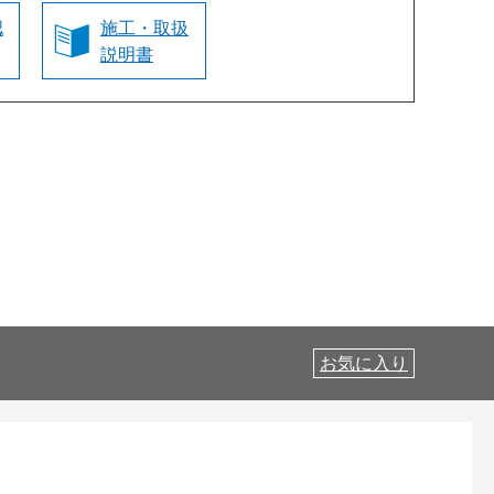
認
施工・取扱
説明書
お気に入り