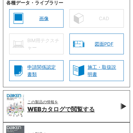
各種データ・ライブラリー
画像
CAD
BIM用テクスチ
図面PDF
ャー
申請関係認定
施工・取扱説
書類
明書
この製品の情報を
WEBカタログで
閲覧する