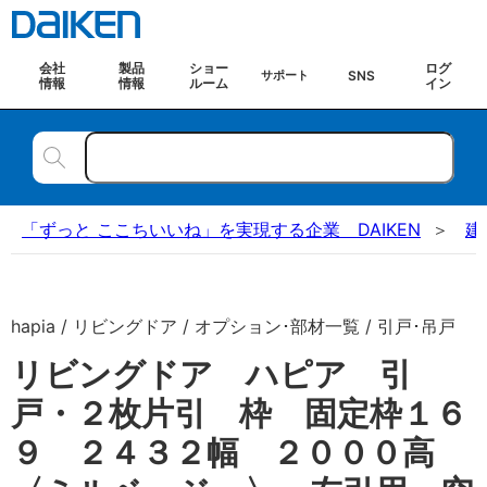
会社
製品
ショー
ログ
SNS
サポート
情報
情報
ルーム
イン
「ずっと ここちいいね」を実現する企業 DAIKEN
建
hapia / リビングドア / オプション･部材一覧 / 引戸･吊戸
リビングドア ハピア 引
戸・２枚片引 枠 固定枠１６
９ ２４３２幅 ２０００高