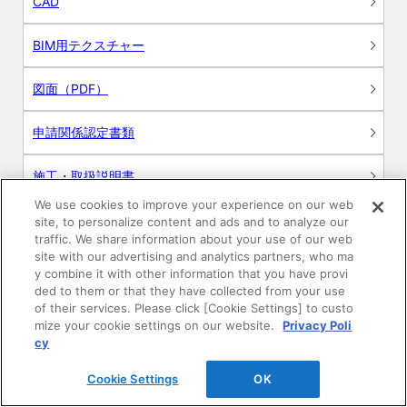
CAD
BIM用テクスチャー
図面（PDF）
申請関係認定書類
施工・取扱説明書
We use cookies to improve your experience on our web
動画
site, to personalize content and ads and to analyze our
traffic. We share information about your use of our web
site with our advertising and analytics partners, who ma
シミュレーションツール
y combine it with other information that you have provi
ded to them or that they have collected from your use
24時間換気システム〈エアスマート〉
of their services. Please click [Cookie Settings] to custo
簡易設計見積ソフト
mize your cookie settings on our website.
Privacy Poli
cy
R&Dセンター環境測定・分析サービス
Cookie Settings
OK
商品マスター申し込み