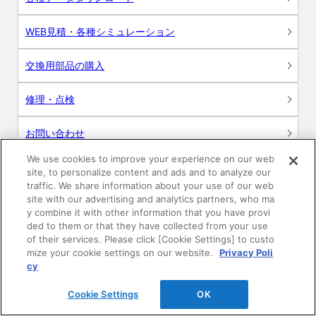
WEB見積・各種シミュレーション
交換用部品の購入
修理・点検
お問い合わせ
We use cookies to improve your experience on our web
ログイン
site, to personalize content and ads and to analyze our
traffic. We share information about your use of our web
建築・設計関係者様向けサイト
site with our advertising and analytics partners, who ma
y combine it with other information that you have provi
ded to them or that they have collected from your use
ユーザー登録サービス
of their services. Please click [Cookie Settings] to custo
mize your cookie settings on our website.
Privacy Poli
WEB見積システム
cy
Cookie Settings
OK
収納プランニングソフト