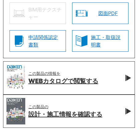
BIM用テクスチ
図面PDF
ャー
申請関係認定
施工・取扱説
書類
明書
この製品の情報を
WEBカタログで
閲覧する
この製品の
設計・施工情報を
確認する