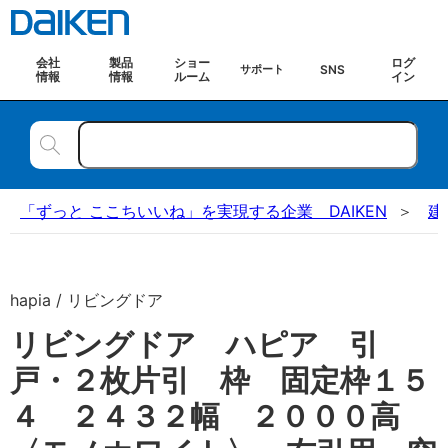
会社
製品
ショー
ログ
SNS
サポート
情報
情報
ルーム
イン
「ずっと ここちいいね」を実現する企業 DAIKEN
建
hapia / リビングドア
リビングドア ハピア 引
戸・２枚片引 枠 固定枠１５
４ ２４３２幅 ２０００高