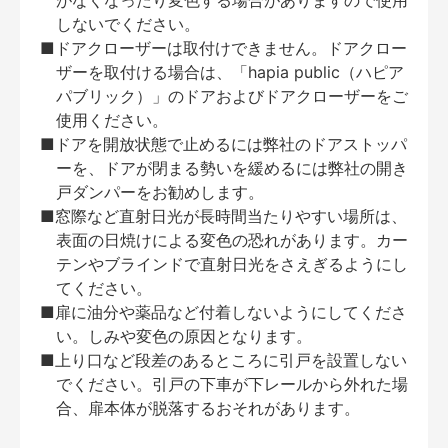
がなくなったり変色する場合がありますので使用
しないでください。
■ドアクローザーは取付けできません。ドアクロー
ザーを取付ける場合は、「hapia public（ハピア
パブリック）」のドアおよびドアクローザーをご
使用ください。
■ドアを開放状態で止めるには弊社のドアストッパ
ーを、ドアが閉まる勢いを緩めるには弊社の開き
戸ダンパーをお勧めします。
■窓際など直射日光が長時間当たりやすい場所は、
表面の日焼けによる変色の恐れがあります。カー
テンやブラインドで直射日光をさえぎるようにし
てください。
■扉に油分や薬品など付着しないようにしてくださ
い。しみや変色の原因となります。
■上り口など段差のあるところに引戸を設置しない
でください。引戸の下車が下レールから外れた場
合、扉本体が脱落するおそれがあります。