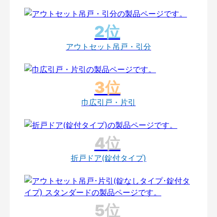
アウトセット吊戸・引分
巾広引戸・片引
折戸ドア(錠付タイプ)