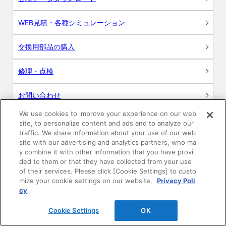
WEB見積・各種シミュレーション
交換用部品の購入
修理・点検
お問い合わせ
We use cookies to improve your experience on our web
ログイン
site, to personalize content and ads and to analyze our
traffic. We share information about your use of our web
建築・設計関係者様向けサイト
site with our advertising and analytics partners, who ma
y combine it with other information that you have provi
ded to them or that they have collected from your use
ユーザー登録サービス
of their services. Please click [Cookie Settings] to custo
mize your cookie settings on our website.
Privacy Poli
WEB見積システム
cy
Cookie Settings
OK
収納プランニングソフト