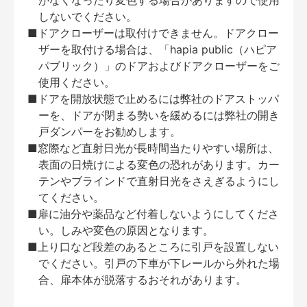
がなくなったり変色する場合がありますので使用
しないでください。
■ドアクローザーは取付けできません。ドアクロー
ザーを取付ける場合は、「hapia public（ハピア
パブリック）」のドアおよびドアクローザーをご
使用ください。
■ドアを開放状態で止めるには弊社のドアストッパ
ーを、ドアが閉まる勢いを緩めるには弊社の開き
戸ダンパーをお勧めします。
■窓際など直射日光が長時間当たりやすい場所は、
表面の日焼けによる変色の恐れがあります。カー
テンやブラインドで直射日光をさえぎるようにし
てください。
■扉に油分や薬品など付着しないようにしてくださ
い。しみや変色の原因となります。
■上り口など段差のあるところに引戸を設置しない
でください。引戸の下車が下レールから外れた場
合、扉本体が脱落するおそれがあります。