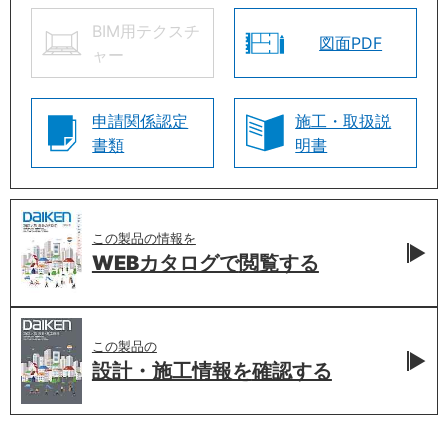
BIM用テクスチ
図面PDF
ャー
申請関係認定
施工・取扱説
書類
明書
この製品の情報を
WEBカタログで
閲覧する
この製品の
設計・施工情報を
確認する