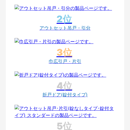
アウトセット吊戸・引分
巾広引戸・片引
折戸ドア(錠付タイプ)