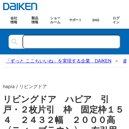
会社
製品
ショー
ログ
SNS
サポート
情報
情報
ルーム
イン
「ずっと ここちいいね」を実現する企業 DAIKEN
建
hapia / リビングドア
リビングドア ハピア 引
戸・２枚片引 枠 固定枠１５
４ ２４３２幅 ２０００高