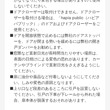
がなくなったり変色する場合がありますので使用
しないでください。
■ドアクローザーは取付けできません。ドアクロー
ザーを取付ける場合は、「hapia public（ハピア
パブリック）」のドアおよびドアクローザーをご
使用ください。
■ドアを開放状態で止めるには弊社のドアストッパ
ーを、ドアが閉まる勢いを緩めるには弊社の開き
戸ダンパーをお勧めします。
■窓際など直射日光が長時間当たりやすい場所は、
表面の日焼けによる変色の恐れがあります。カー
テンやブラインドで直射日光をさえぎるようにし
てください。
■扉に油分や薬品など付着しないようにしてくださ
い。しみや変色の原因となります。
■上り口など段差のあるところに引戸を設置しない
でください。引戸の下車が下レールから外れた場
合、扉本体が脱落するおそれがあります。