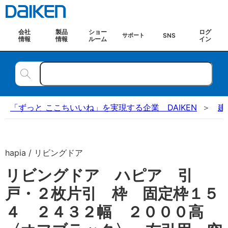
会社
製品
ショー
ログ
SNS
サポート
情報
情報
ルーム
イン
「ずっと ここちいいね」を実現する企業 DAIKEN
建
hapia / リビングドア
リビングドア ハピア 引
戸・２枚片引 枠 固定枠１５
４ ２４３２幅 ２０００高