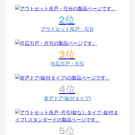
アウトセット吊戸・引分
巾広引戸・片引
折戸ドア(錠付タイプ)