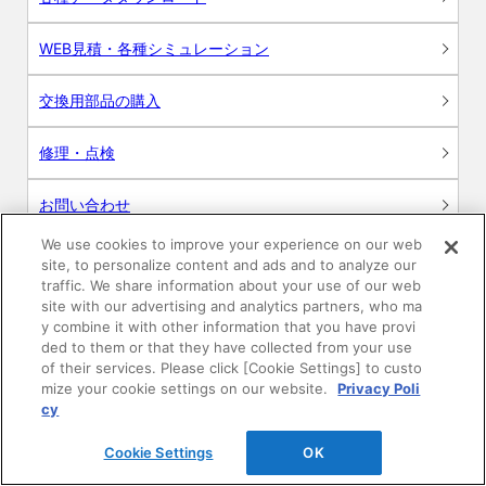
WEB見積・各種シミュレーション
交換用部品の購入
修理・点検
お問い合わせ
We use cookies to improve your experience on our web
ログイン
site, to personalize content and ads and to analyze our
traffic. We share information about your use of our web
建築・設計関係者様向けサイト
site with our advertising and analytics partners, who ma
y combine it with other information that you have provi
ded to them or that they have collected from your use
ユーザー登録サービス
of their services. Please click [Cookie Settings] to custo
mize your cookie settings on our website.
Privacy Poli
WEB見積システム
cy
Cookie Settings
OK
収納プランニングソフト