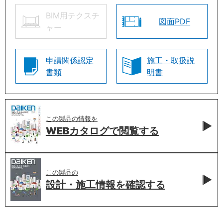
BIM用テクスチ
図面PDF
ャー
申請関係認定
施工・取扱説
書類
明書
この製品の情報を
WEBカタログで
閲覧する
この製品の
設計・施工情報を
確認する