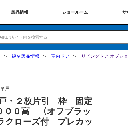
製品
情報
ショー
ルーム
サ
N
建材製品情報
室内ドア
リビングドア オプショ
･吊戸
戸・２枚片引 枠 固定
０００高 〈オフブラッ
ラクローズ付 プレカッ