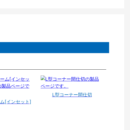
L型コーナー間仕切
ム[インセット]