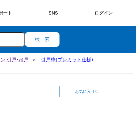
ポート
SNS
ログ
イン
検索
ン 引戸･吊戸
引戸枠(プレカット仕様)
お気に入り