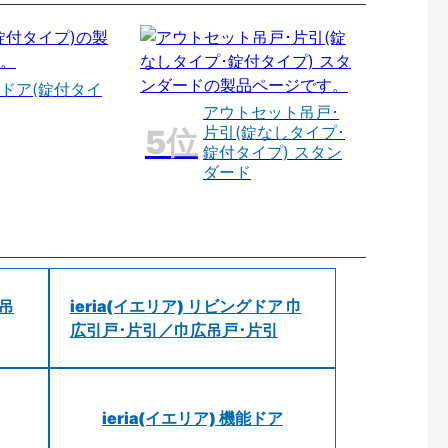
ドア(錠付タイ
アウトセット吊戸･
片引(錠なしタイプ･
錠付タイプ) スタン
ダード
 吊
ieria(イエリア) リビングドア 巾
広引戸･片引／巾広吊戸･片引
ieria(イエリア) 機能ドア