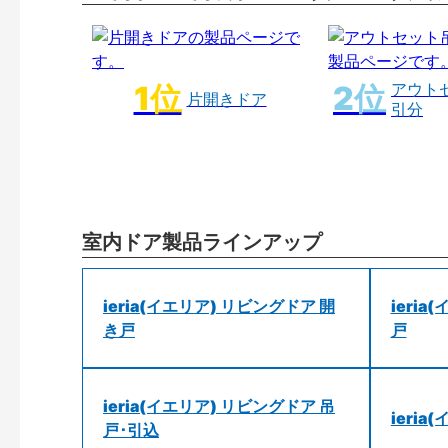
アウト
片開きドア
引分
室内ドア製品ラインアップ
ieria(イエリア) リビングドア 開
ieri
き戸
戸
ieria(イエリア) リビングドア 吊
ieri
戸･引込