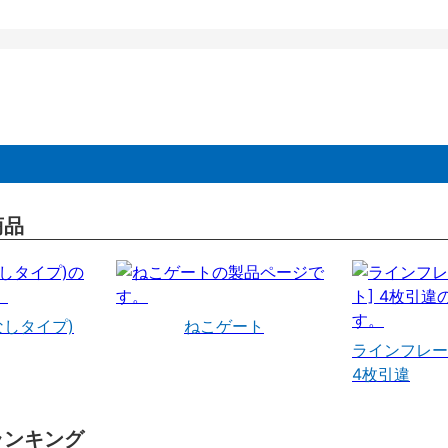
商品
なしタイプ)
ねこゲート
ラインフレー
4枚引違
ランキング