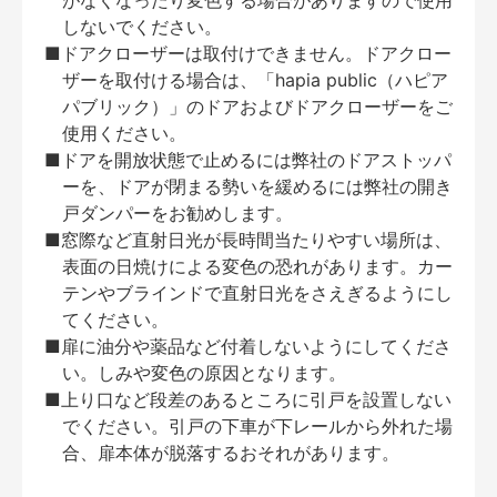
がなくなったり変色する場合がありますので使用
しないでください。
■ドアクローザーは取付けできません。ドアクロー
ザーを取付ける場合は、「hapia public（ハピア
パブリック）」のドアおよびドアクローザーをご
使用ください。
■ドアを開放状態で止めるには弊社のドアストッパ
ーを、ドアが閉まる勢いを緩めるには弊社の開き
戸ダンパーをお勧めします。
■窓際など直射日光が長時間当たりやすい場所は、
表面の日焼けによる変色の恐れがあります。カー
テンやブラインドで直射日光をさえぎるようにし
てください。
■扉に油分や薬品など付着しないようにしてくださ
い。しみや変色の原因となります。
■上り口など段差のあるところに引戸を設置しない
でください。引戸の下車が下レールから外れた場
合、扉本体が脱落するおそれがあります。