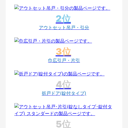
アウトセット吊戸・引分
巾広引戸・片引
折戸ドア(錠付タイプ)