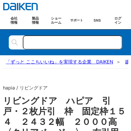
会社
製品
ショー
ログ
SNS
サポート
情報
情報
ルーム
イン
「ずっと ここちいいね」を実現する企業 DAIKEN
建
hapia / リビングドア
リビングドア ハピア 引
戸・２枚片引 枠 固定枠１５
４ ２４３２幅 ２０００高