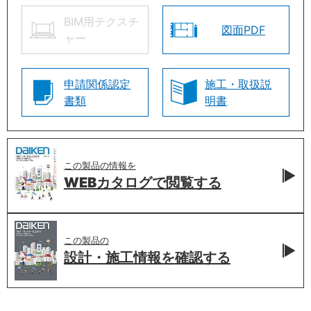
BIM用テクスチ
図面PDF
ャー
申請関係認定
施工・取扱説
書類
明書
この製品の情報を
WEBカタログで
閲覧する
この製品の
設計・施工情報を
確認する