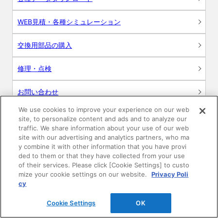
WEB見積・各種シミュレーション
交換用部品の購入
修理・点検
お問い合わせ
We use cookies to improve your experience on our web
ログイン
site, to personalize content and ads and to analyze our
traffic. We share information about your use of our web
建築・設計関係者様向けサイト
site with our advertising and analytics partners, who ma
y combine it with other information that you have provi
ded to them or that they have collected from your use
ユーザー登録サービス
of their services. Please click [Cookie Settings] to custo
mize your cookie settings on our website.
Privacy Poli
WEB見積システム
cy
Cookie Settings
OK
収納プランニングソフト