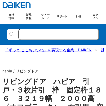
会社
製品
ショー
ログ
SNS
サポート
情報
情報
ルーム
イン
「ずっと ここちいいね」を実現する企業 DAIKEN
建
hapia / リビングドア
リビングドア ハピア 引
戸・３枚片引 枠 固定枠１８
６ ３２１９幅 ２０００高