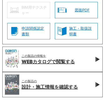
BIM用テクスチ
図面PDF
ャー
申請関係認定
施工・取扱説
書類
明書
この製品の情報を
WEBカタログで
閲覧する
この製品の
設計・施工情報を
確認する