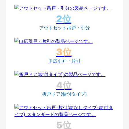
アウトセット吊戸・引分
巾広引戸・片引
折戸ドア(錠付タイプ)