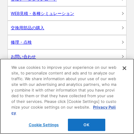
WEB見積・各種シミュレーション
交換用部品の購入
修理・点検
お問い合わせ
We use cookies to improve your experience on our web
ログイン
site, to personalize content and ads and to analyze our
traffic. We share information about your use of our web
建築・設計関係者様向けサイト
site with our advertising and analytics partners, who ma
y combine it with other information that you have provi
ded to them or that they have collected from your use
ユーザー登録サービス
of their services. Please click [Cookie Settings] to custo
mize your cookie settings on our website.
Privacy Poli
WEB見積システム
cy
Cookie Settings
OK
収納プランニングソフト