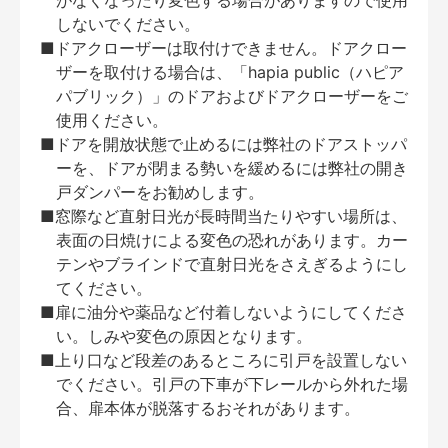
がなくなったり変色する場合がありますので使用
しないでください。
■ドアクローザーは取付けできません。ドアクロー
ザーを取付ける場合は、「hapia public（ハピア
パブリック）」のドアおよびドアクローザーをご
使用ください。
■ドアを開放状態で止めるには弊社のドアストッパ
ーを、ドアが閉まる勢いを緩めるには弊社の開き
戸ダンパーをお勧めします。
■窓際など直射日光が長時間当たりやすい場所は、
表面の日焼けによる変色の恐れがあります。カー
テンやブラインドで直射日光をさえぎるようにし
てください。
■扉に油分や薬品など付着しないようにしてくださ
い。しみや変色の原因となります。
■上り口など段差のあるところに引戸を設置しない
でください。引戸の下車が下レールから外れた場
合、扉本体が脱落するおそれがあります。