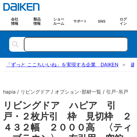
会社
製品
ショー
ログ
SNS
サポート
情報
情報
ルーム
イン
「ずっと ここちいいね」を実現する企業 DAIKEN
建
hapia / リビングドア / オプション･部材一覧 / 引戸･吊戸
リビングドア ハピア 引
戸・２枚片引 枠 見切枠 ２
４３２幅 ２０００高 〈ティ