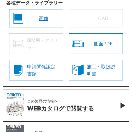
各種データ・ライブラリー
画像
CAD
BIM用テクスチ
図面PDF
ャー
申請関係認定
施工・取扱説
書類
明書
この製品の情報を
WEBカタログで
閲覧する