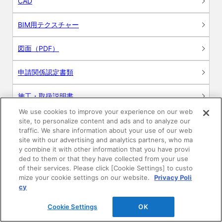
CAD
BIM用テクスチャー
図面（PDF）
申請関係認定書類
施工・取扱説明書
We use cookies to improve your experience on our web
動画
site, to personalize content and ads and to analyze our
traffic. We share information about your use of our web
site with our advertising and analytics partners, who ma
シミュレーションツール
y combine it with other information that you have provi
ded to them or that they have collected from your use
24時間換気システム〈エアスマート〉
of their services. Please click [Cookie Settings] to custo
簡易設計見積ソフト
mize your cookie settings on our website.
Privacy Poli
cy
R&Dセンター環境測定・分析サービス
Cookie Settings
OK
商品マスター申し込み