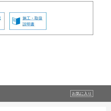
認
施工・取扱
説明書
お気に入り