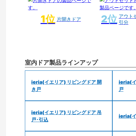
アウト
片開きドア
引分
室内ドア製品ラインアップ
ieria(イエリア) リビングドア 開
ieri
き戸
戸
ieria(イエリア) リビングドア 吊
ieri
戸･引込