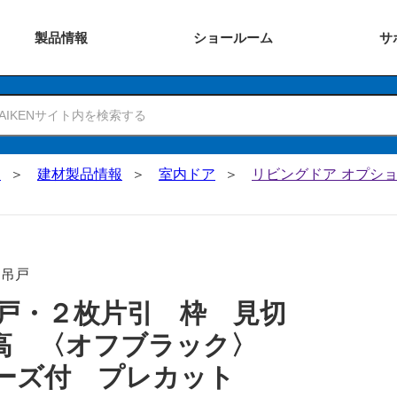
製品
情報
ショー
ルーム
サ
N
建材製品情報
室内ドア
リビングドア オプショ
･吊戸
戸・２枚片引 枠 見切
０高 〈オフブラック〉
ーズ付 プレカット