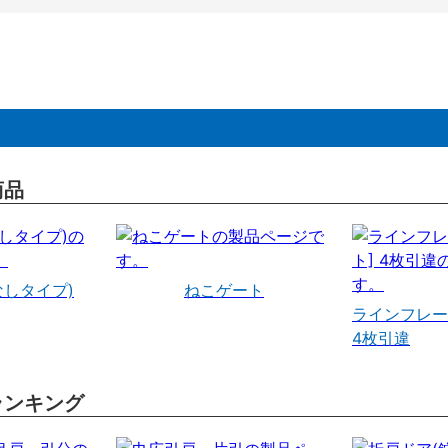
商品
なしタイプ)
ねこゲート
ラインフレー
4枚引違
ランキング