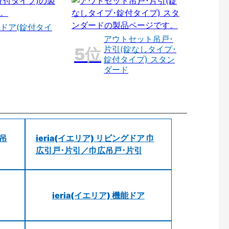
ドア(錠付タイ
アウトセット吊戸･
片引(錠なしタイプ･
錠付タイプ) スタン
ダード
 吊
ieria(イエリア) リビングドア 巾
広引戸･片引／巾広吊戸･片引
ieria(イエリア) 機能ドア