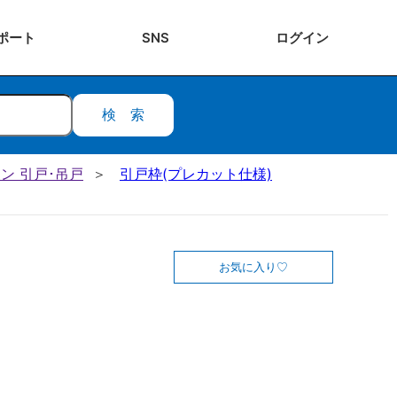
ポート
SNS
ログ
イン
検索
ン 引戸･吊戸
引戸枠(プレカット仕様)
お気に入り