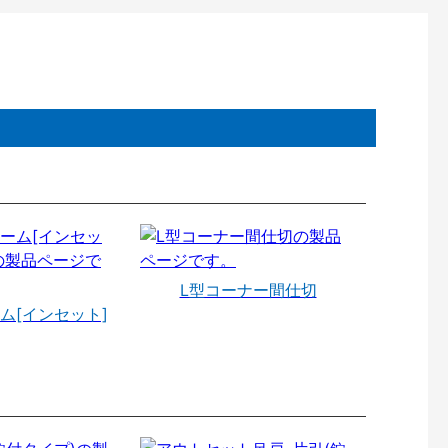
L型コーナー間仕切
ム[インセット]